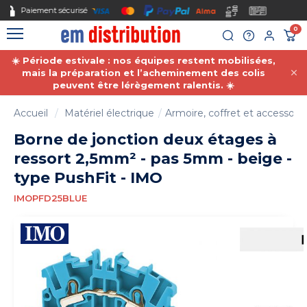
Gestion des cookies
Nous acceptons le paiement par mandat administratif.
0
☀️ Période estivale : nos équipes restent mobilisées,
mais la préparation et l’acheminement des colis
peuvent être lérègement ralentis. ☀️
Accueil
Matériel électrique
Armoire, coffret et accessoire
Borne de jonction deux étages à
ressort 2,5mm² - pas 5mm - beige -
type PushFit - IMO
IMOPFD25BLUE