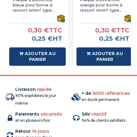
bleue pour borne à
orange pour borne à
ressort 4mm² type
ressort 4mm² type
PushFit - IMO
PushFit - IMO
0,30 €TTC
0,30 €TTC
0,25 €HT
0,25 €HT
AJOUTER AU
AJOUTER AU
PANIER
PANIER
Livraison
rapide
+ de
5000 références
90% expédiées le jour
en stock permanent
même
Paiements
sécurisés
SAV
réactif
et en plusieurs fois
94% de clients satisfaits
Retour
14 jours