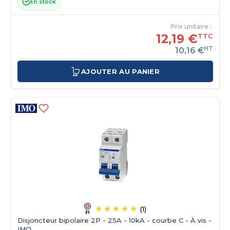
En stock
Prix unitaire :
12,19 €
TTC
HT
10,16 €
AJOUTER AU PANIER
(1)
Disjoncteur bipolaire 2P - 25A - 10kA - courbe C - À vis -
IMO