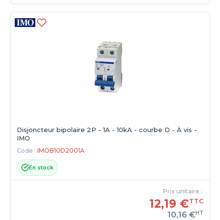
Disjoncteur bipolaire 2P - 1A - 10kA - courbe D - À vis -
IMO
Code :
IMOB10D2001A
En stock
Prix unitaire :
12,19 €
TTC
HT
10,16 €