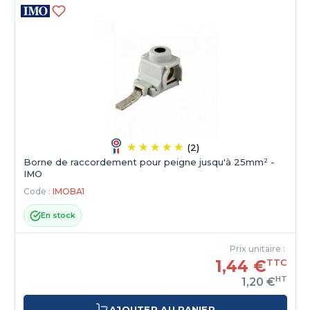
(2)
Borne de raccordement pour peigne jusqu'à 25mm² -
IMO
Code :
IMOBA1
En stock
Prix unitaire :
1,44 €
TTC
HT
1,20 €
AJOUTER AU PANIER