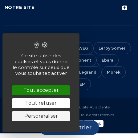
NOTRE SITE
NOS MARQUES
CEMER
ALMO
ABB
WEG
Leroy Somer
Ce site utilise des
DUCATI
HYDRA Component
Ebara
cookies et vous donne
le contrôle sur ceux que
EM Distribution
IMO
Legrand
Morek
vous souhaitez activer
Solera
VEM
Tout accepter
Tout refuser
Mentions légales
•
CGV
•
Plan du site
•
Avis clients
•
© 2016-2026 EM Distribution - Tous droits réservés
Personnaliser
Filtrer et trier