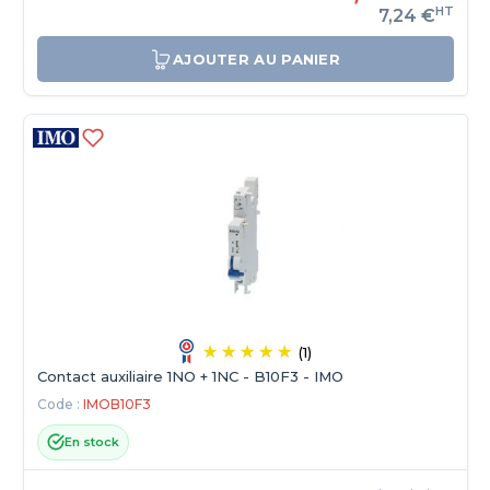
HT
7,24 €
AJOUTER AU PANIER
(1)
Contact auxiliaire 1NO + 1NC - B10F3 - IMO
Code :
IMOB10F3
En stock