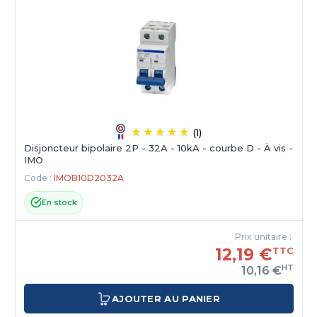
(1)
Disjoncteur bipolaire 2P - 32A - 10kA - courbe D - À vis -
IMO
Code :
IMOB10D2032A
En stock
Prix unitaire :
12,19 €
TTC
HT
10,16 €
AJOUTER AU PANIER