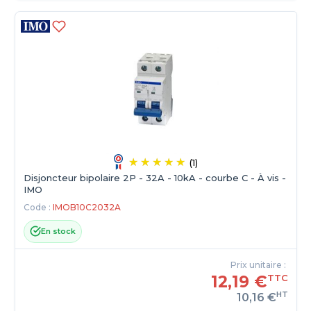
(1)
Disjoncteur bipolaire 2P - 32A - 10kA - courbe C - À vis -
IMO
Code :
IMOB10C2032A
En stock
Prix unitaire :
12,19 €
TTC
HT
10,16 €