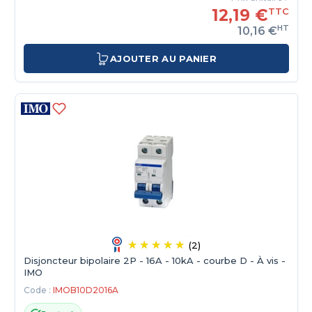
12,19 €
TTC
HT
10,16 €
AJOUTER AU PANIER
(2)
Disjoncteur bipolaire 2P - 16A - 10kA - courbe D - À vis -
IMO
Code :
IMOB10D2016A