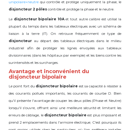
unipolaire+neutre
qui contrôle et protège uniquement la phase, le
disjoncteur 2 pôles
contrôle et protège la phase et le neutre.
Le
disjoncteur bipolaire 10A
et tout autre calibre est utilisé la
plupart du temps dans les tableaux électriques avec un schéma de
liaison à la terre (IT). On retrouve fréquemment ce type de
disjoncteur
au départ des tableaux électriques dans le milieu
industriel afin de protéger les lignes envoyées aux tableaux
divisionnaires (dans les hôpitaux par exemple) et les biens contre les
surintensités et les surcharges.
Avantage et inconvénient du
disjoncteur bipolaire
Le point fort du
disjoncteur bipolaire
est sa capacité à résister à
des courants pollués importants, les courants de courbe D. Bien
qu'il présente l'avantage de couper les deux pôles (Phase et Neutre)
lorsqu'il s'ouvre, offrant ainsi une meilleure sécurité et limitant les
erreurs de câblage, le
disjoncteur bipolaire
est plus imposant et
prend 2 emplacements dans l'armoire électrique; C'est pourquoi ils
sont moins utilisés chez les particuliers, où l'on préfèrera installer