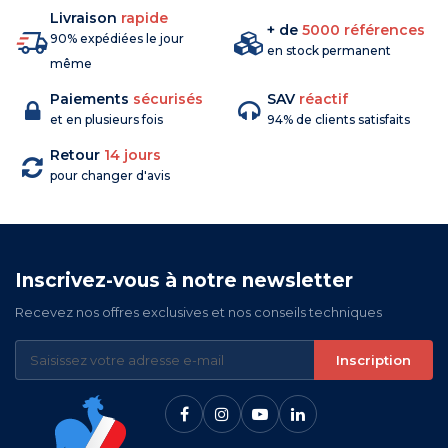
Livraison
rapide
+ de
5000 références
90% expédiées le jour
en stock permanent
même
Paiements
sécurisés
SAV
réactif
et en plusieurs fois
94% de clients satisfaits
Retour
14 jours
pour changer d'avis
Inscrivez-vous à notre newsletter
Recevez nos offres exclusives et nos conseils techniques
Inscription