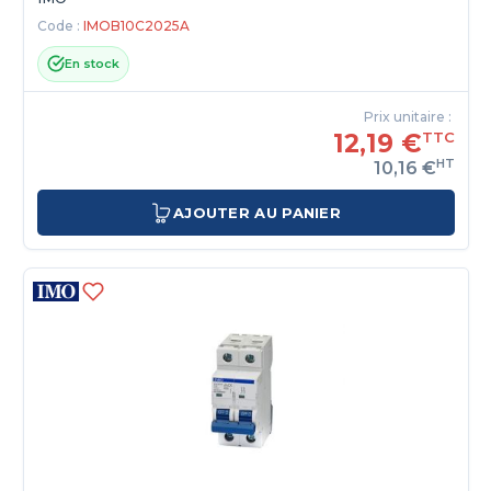
Code :
IMOB10C2025A
En stock
Prix unitaire :
12,19 €
TTC
HT
10,16 €
AJOUTER AU PANIER