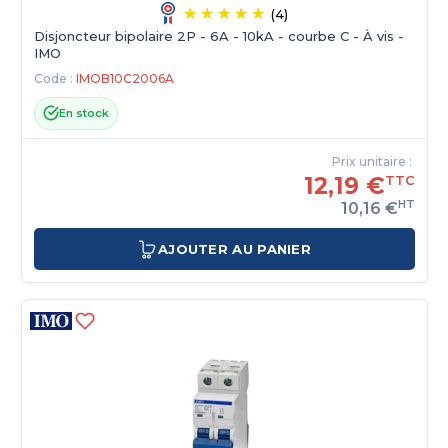
(4)
Disjoncteur bipolaire 2P - 6A - 10kA - courbe C - À vis -
IMO
Code :
IMOB10C2006A
En stock
Prix unitaire :
12,19 €
TTC
HT
10,16 €
AJOUTER AU PANIER