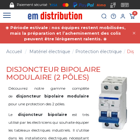
Gestion des cookies
Paiement sécurisé
0
☀️ Période estivale : nos équipes restent mobilisées,
mais la préparation et l’acheminement des colis
peuvent être lérègement ralentis. ☀️
Accueil
Matériel électrique
Protection électrique
Disjon
DISJONCTEUR BIPOLAIRE
MODULAIRE (2 PÔLES)
Découvrez notre gamme complète
de
disjoncteur bipolaire modulaire
pour une protection des 2 pôles.
Le
disjoncteur bipolaire
est très
utilisé par les électriciens qui souhaite équiper
les tableaux électriques industriels. Il s'utilise
dans les installations électriques nécessitant