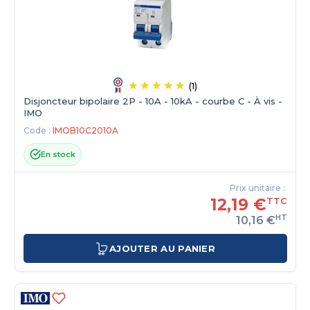
(1)
Disjoncteur bipolaire 2P - 10A - 10kA - courbe C - À vis -
IMO
Code :
IMOB10C2010A
En stock
Prix unitaire :
12,19 €
TTC
HT
10,16 €
AJOUTER AU PANIER