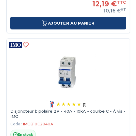
12,19 €
TTC
HT
10,16 €
AJOUTER AU PANIER
(1)
Disjoncteur bipolaire 2P - 40A - 10kA - courbe C - À vis -
IMO
Code :
IMOB10C2040A
En stock