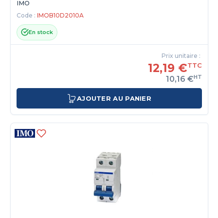
IMO
Code :
IMOB10D2010A
En stock
Prix unitaire :
12,19 €
TTC
HT
10,16 €
AJOUTER AU PANIER