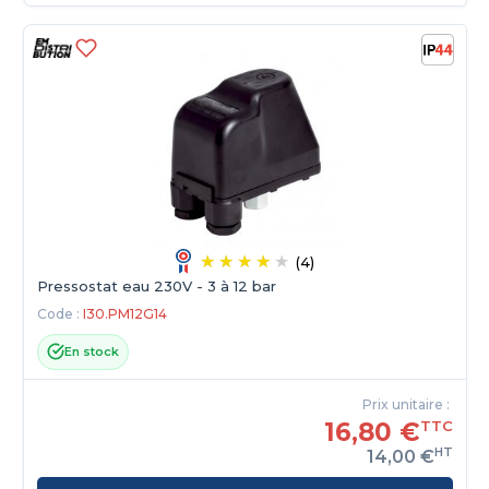
(4)
Pressostat eau 230V - 3 à 12 bar
Code :
I30.PM12G14
En stock
Prix unitaire :
16,80 €
TTC
HT
14,00 €