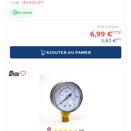
Code :
I30.A22-3IT
En stock
Prix unitaire :
6,99 €
TTC
HT
5,83 €
AJOUTER AU PANIER
(2)