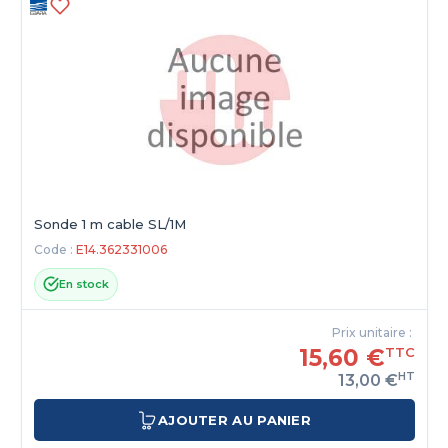
Sonde 1 m cable SL/1M
Code :
E14.362331006
En stock
Prix unitaire :
15,60 €
TTC
HT
13,00 €
AJOUTER AU PANIER