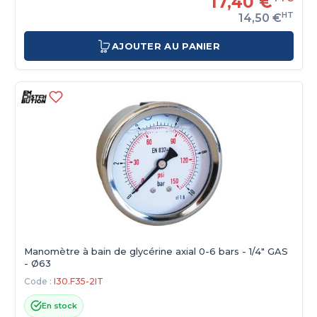
17,40 €
HT
14,50 €
AJOUTER AU PANIER
Manomètre à bain de glycérine axial 0-6 bars - 1/4" GAS
- Ø63
Code :
I30.F35-2IT
En stock