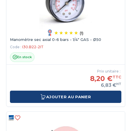
(1)
Manomètre sec axial 0-6 bars - 1/4" GAS - Ø50
Code :
I30.B22-2IT
En stock
Prix unitaire :
8,20 €
TTC
HT
6,83 €
AJOUTER AU PANIER