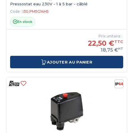
Pressostat eau 230V - 1 à 5 bar - câblé
Code :
I30.PM5G14H5
En stock
Prix unitaire :
22,50 €
TTC
HT
18,75 €
AJOUTER AU PANIER