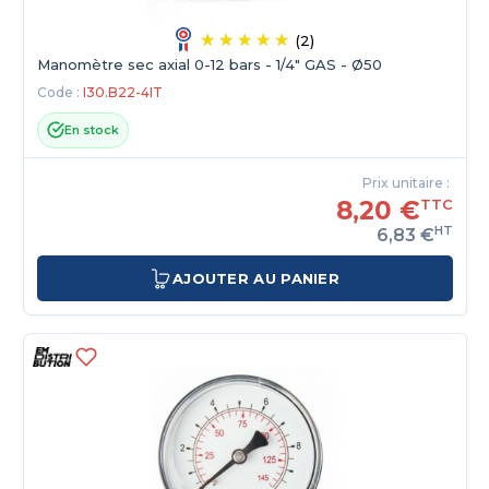
(2)
Manomètre sec axial 0-12 bars - 1/4" GAS - Ø50
Code :
I30.B22-4IT
En stock
Prix unitaire :
8,20 €
TTC
HT
6,83 €
AJOUTER AU PANIER