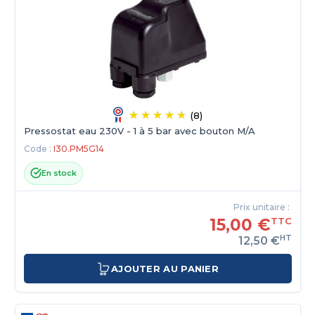
(8)
Pressostat eau 230V - 1 à 5 bar avec bouton M/A
Code :
I30.PM5G14
En stock
Prix unitaire :
15,00 €
TTC
HT
12,50 €
AJOUTER AU PANIER