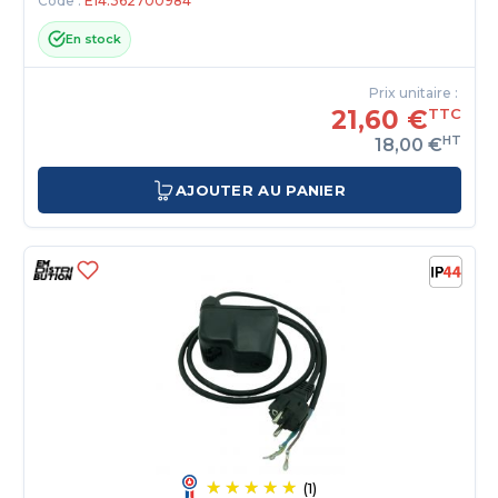
Code :
E14.362700984
En stock
Prix unitaire :
21,60 €
TTC
HT
18,00 €
AJOUTER AU PANIER
(1)