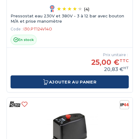
(4)
Pressostat eau 230V et 380V - 3 à 12 bar avec bouton
M/A et prise manomètre
Code :
I30.PT124V14O
En stock
Prix unitaire :
25,00 €
TTC
HT
20,83 €
AJOUTER AU PANIER