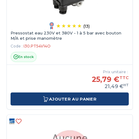
(13)
Pressostat eau 230V et 380V - 1 à 5 bar avec bouton
M/A et prise manomètre
Code :
I30.PT54V14O
En stock
Prix unitaire :
25,79 €
TTC
HT
21,49 €
AJOUTER AU PANIER