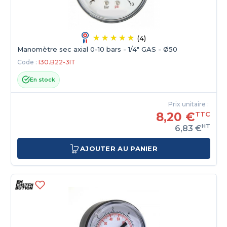
(4)
Manomètre sec axial 0-10 bars - 1/4" GAS - Ø50
Code :
I30.B22-3IT
En stock
Prix unitaire :
8,20 €
TTC
HT
6,83 €
AJOUTER AU PANIER