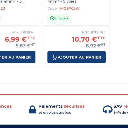
 à 4mm² - 5
4mm² - 5 voies
023
Code :
IMOSPC5W
En stock
Prix unitaire :
Prix unitaire :
6,99 €
10,70 €
TTC
TTC
HT
HT
5,83 €
8,92 €
TER AU PANIER
AJOUTER AU PANIER
ences
Paiements
sécurisés
SAV
ré
et en plusieurs fois
94% de c