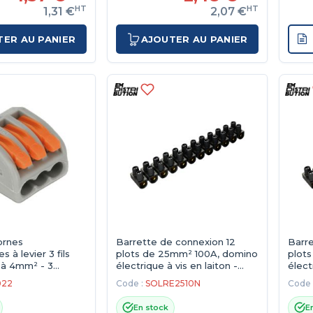
HT
HT
1,31 €
2,07 €
TER AU PANIER
AJOUTER AU PANIER
ornes
Barrette de connexion 12
Barre
 à levier 3 fils
plots de 25mm² 100A, domino
plot
 à 4mm² - 3
électrique à vis en laiton -
élect
Noir
Noir
022
Code :
SOLRE2510N
Code 
En stock
E