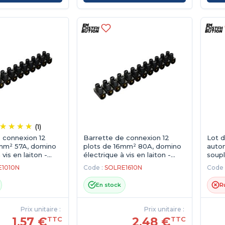
(1)
 connexion 12
Barrette de connexion 12
Lot d
0mm² 57A, domino
plots de 16mm² 80A, domino
autom
 vis en laiton -
électrique à vis en laiton -
soupl
Noir
entr
1010N
Code :
SOLRE1610N
Code 
En stock
R
Prix unitaire :
Prix unitaire :
1,57 €
2,48 €
TTC
TTC