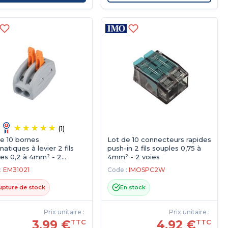
(1)
e 10 bornes
Lot de 10 connecteurs rapides
atiques à levier 2 fils
push-in 2 fils souples 0,75 à
es 0,2 à 4mm² - 2
4mm² - 2 voies
ées
:
EM31021
Code :
IMOSPC2W
upture de stock
En stock
Prix unitaire :
Prix unitaire :
3,99 €
4,92 €
TTC
TTC