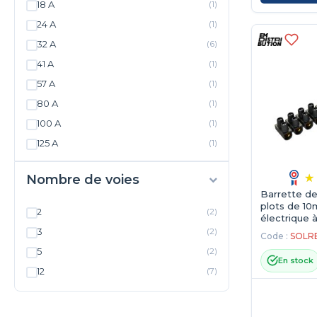
18 A
(1)
24 A
(1)
32 A
(6)
41 A
(1)
57 A
(1)
80 A
(1)
100 A
(1)
125 A
(1)
Nombre de voies
Barrette de
plots de 1
2
(2)
électrique à
Noir
3
(2)
Code :
SOLRE
5
(2)
En stock
12
(7)