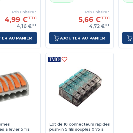
Prix unitaire :
Prix unitaire :
4,99 €
5,66 €
TTC
TTC
HT
HT
4,16 €
4,72 €
TER AU PANIER
AJOUTER AU PANIER
ornes
Lot de 10 connecteurs rapides
 à levier 5 fils
push-in 5 fils souples 0,75 à