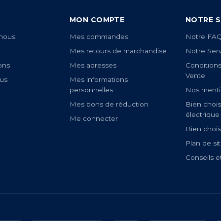
MON COMPTE
NOTRE S
nous
Mes commandes
Notre FA
Mes retours de marchandise
Notre Ser
ons
Mes adresses
Condition
Vente
us
Mes informations
personnelles
Nos menti
Mes bons de réduction
Bien chois
électrique
Me connecter
Bien chois
Plan de si
Conseils e