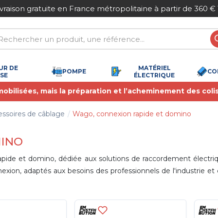
on gratuite en France métropolitaine à partir de 360 € TTC
UR DE
MATÉRIEL
POMPE
CO
SSE
ÉLECTRIQUE
 mobilisées, mais la préparation et l’acheminement des coli
ssoires de câblage
Wago, connexion rapide et domino
MINO
 et domino, dédiée aux solutions de raccordement électrique f
, adaptés aux besoins des professionnels de l'industrie et du te