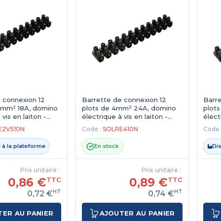
 connexion 12
Barrette de connexion 12
Barre
5mm² 18A, domino
plots de 4mm² 24A, domino
plot
 vis en laiton -
électrique à vis en laiton -
élect
Noir
Noir
E2V510N
Code :
SOLRE410N
Code 
 à la plateforme
En stock
Di
Prix unitaire :
Prix unitaire :
0,86 €
0,89 €
TTC
TTC
HT
HT
0,72 €
0,74 €
TER AU PANIER
AJOUTER AU PANIER