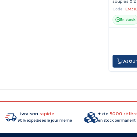
souples 0,2
entrées
Code :
EM31
En stock
AJOU
Livraison
rapide
+ de
5000 référ
90% expédiées le jour même
en stock permanent