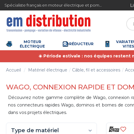
Gestion des cookies
Livrais
Spécialiste français en moteur électrique et pompe à eau
4.7
/
5
(6362 avis)
MOTEUR
VARIATE
RÉDUCTEUR
ÉLECTRIQUE
VITE
☀️ Période estivale : nos équipes restent
Accueil
Matériel électrique
Câble, fil et accessoires
Acce
WAGO, CONNEXION RAPIDE ET DO
Découvrez notre gamme complète de Wago, connexion rapide
nos connecteurs rapides Wago, dominos et bornes de connexion
dans vos projets électriques.
Type de matériel