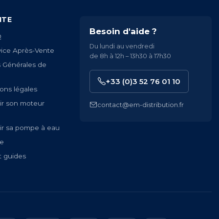
ITE
Besoin d'aide ?
Q
Du lundi au vendredi
vice Après-Vente
de 8h à 12h – 13h30 à 17h30
s Générales de
+33 (0)3 52 76 01 10
ons légales
ir son moteur
contact@em-distribution.fr
ir sa pompe à eau
te
t guides