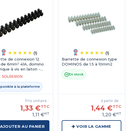
(1)
(1)
tte de connexion 12
Barrette de connexion type
s de 6mm² 41A, domino
DOMINOS de 1.5 à 10mm2
rique à vis en laiton -
En stock
:
SOLRE610N
sponible à la plateforme
Prix unitaire :
à partir de :
1,33 €
1,44 €
TTC
TTC
HT
HT
1,11 €
1,20 €
AJOUTER AU PANIER
VOIR LA GAMME