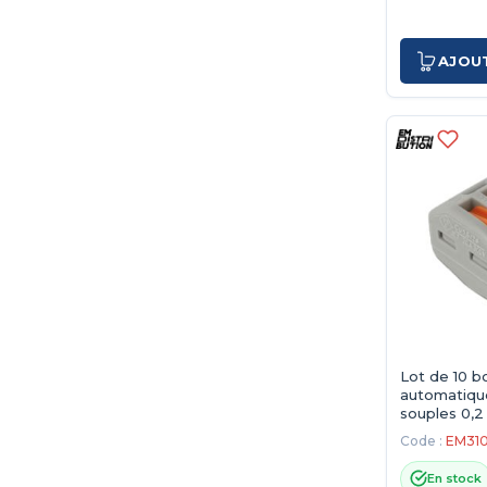
AJOU
Lot de 10 b
automatiques
souples 0,2
entrées
Code :
EM31
En stock