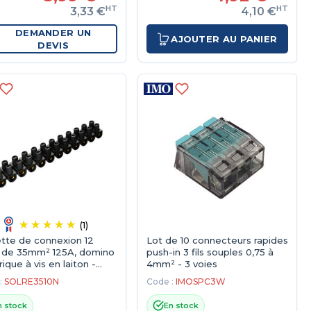
HT
HT
3,33 €
4,10 €
DEMANDER UN
AJOUTER AU PANIER
DEVIS
(1)
tte de connexion 12
Lot de 10 connecteurs rapides
s de 35mm² 125A, domino
push-in 3 fils souples 0,75 à
rique à vis en laiton -
4mm² - 3 voies
:
SOLRE3510N
Code :
IMOSPC3W
n stock
En stock