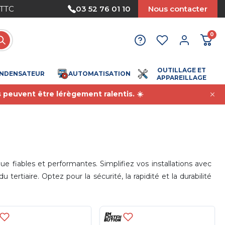
Paiement sécurisé
03 52 76 01 10
Nous contacter
0
OUTILLAGE ET
NDENSATEUR
AUTOMATISATION
APPAREILLAGE
s peuvent être lérègement ralentis. ☀️
iables et performantes. Simplifiez vos installations avec
rtiaire. Optez pour la sécurité, la rapidité et la durabilité