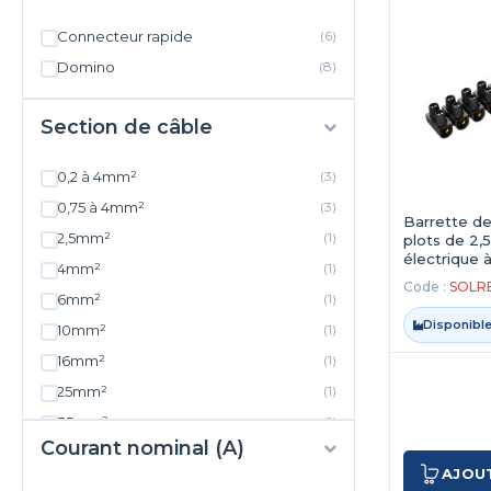
Connecteur rapide
(6)
Domino
(8)
Section de câble
0,2 à 4mm²
(3)
0,75 à 4mm²
(3)
Barrette de
2,5mm²
(1)
plots de 2,
électrique à
4mm²
(1)
Noir
Code :
SOLR
6mm²
(1)
Disponible
10mm²
(1)
16mm²
(1)
25mm²
(1)
35mm²
(1)
Courant nominal (A)
AJOU