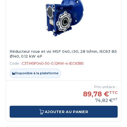
Réducteur roue et vis MSF 040, i:50, 28 tr/min, IEC63 B5
Ø140, 0.12 kW 4P
Code :
C37.MSF040-50-0.12KW-4-IEC63B5
Disponible à la plateforme
Prix unitaire :
89,78 €
TTC
HT
74,82 €
AJOUTER AU PANIER