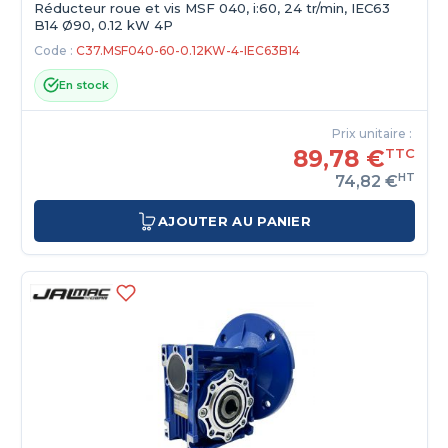
Réducteur roue et vis MSF 040, i:60, 24 tr/min, IEC63
B14 Ø90, 0.12 kW 4P
Code :
C37.MSF040-60-0.12KW-4-IEC63B14
En stock
Prix unitaire :
89,78 €
TTC
HT
74,82 €
AJOUTER AU PANIER