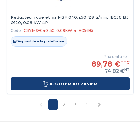
Réducteur roue et vis MSF 040, i:50, 28 tr/min, IEC56 B5
Ø120, 0.09 kW 4P
Code :
C37.MSF040-50-0.09KW-4-IEC56B5
Disponible à la plateforme
Prix unitaire :
89,78 €
TTC
HT
74,82 €
AJOUTER AU PANIER
1
2
3
4