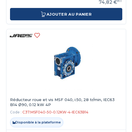
HT
74,82 €
AJOUTER AU PANIER
Réducteur roue et vis MSF 040, i:50, 28 tr/min, IEC63
B14 Ø90, 0.12 kW 4P
Code :
C37.MSF040-50-0.12KW-4-IEC63B14
Disponible à la plateforme