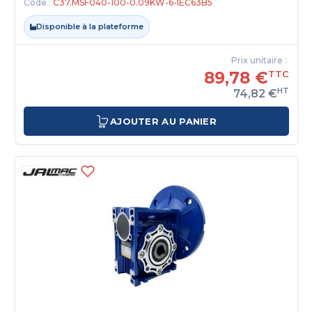
Code :
C37.MSF040-100-0.09KW-6-IEC63B5
Disponible à la plateforme
Prix unitaire :
89,78 €
TTC
HT
74,82 €
AJOUTER AU PANIER