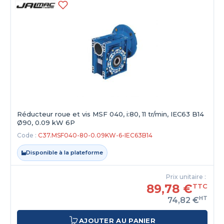
Réducteur roue et vis MSF 040, i:80, 11 tr/min, IEC63 B14
Ø90, 0.09 kW 6P
Code :
C37.MSF040-80-0.09KW-6-IEC63B14
Disponible à la plateforme
Prix unitaire :
89,78 €
TTC
HT
74,82 €
AJOUTER AU PANIER