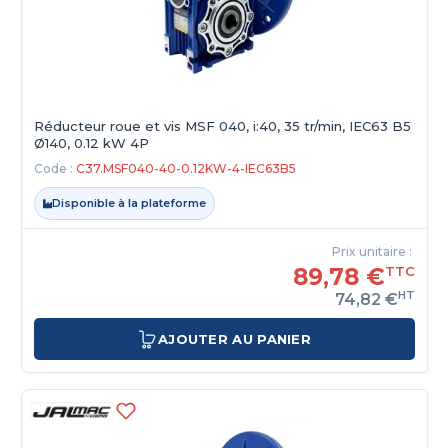
Réducteur roue et vis MSF 040, i:40, 35 tr/min, IEC63 B5
Ø140, 0.12 kW 4P
Code :
C37.MSF040-40-0.12KW-4-IEC63B5
Disponible à la plateforme
Prix unitaire :
89,78 €
TTC
HT
74,82 €
AJOUTER AU PANIER