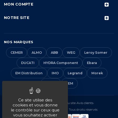
MON COMPTE
NOTRE SITE
NOS MARQUES
CEMER
ALMO
ABB
WEG
Leroy Somer
DUCATI
HYDRA Component
Ebara
EM Distribution
IMO
Legrand
Morek
Solera
VEM
Ce site utilise des
Mentions légales
•
CGV
•
Plan du site
•
Avis clients
•
cookies et vous donne
© 2016-2026 EM Distribution - Tous droits réservés
le contrôle sur ceux que
vous souhaitez activer