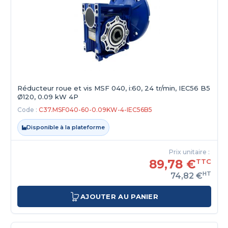
Réducteur roue et vis MSF 040, i:60, 24 tr/min, IEC56 B5
Ø120, 0.09 kW 4P
Code :
C37.MSF040-60-0.09KW-4-IEC56B5
Disponible à la plateforme
Prix unitaire :
89,78 €
TTC
HT
74,82 €
AJOUTER AU PANIER