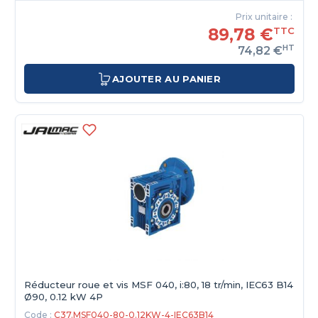
Prix unitaire :
89,78 €
TTC
HT
74,82 €
AJOUTER AU PANIER
Réducteur roue et vis MSF 040, i:80, 18 tr/min, IEC63 B14
Ø90, 0.12 kW 4P
Code :
C37.MSF040-80-0.12KW-4-IEC63B14