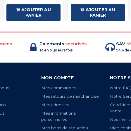
AJOUTER AU
AJOUTER AU
PANIER
PANIER
ences
Paiements
sécurisés
SAV
ré
et en plusieurs fois
94% de c
MON COMPTE
NOTRE S
nous
Mes commandes
Notre FA
Mes retours de marchandise
Notre Ser
ons
Mes adresses
Condition
Vente
us
Mes informations
personnelles
Nos menti
Mes bons de réduction
Bien chois