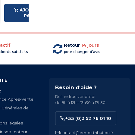
AJOUTER AU
AJOUTER AU
PANIER
PANIER
actif
Retour
14 jours
lients satisfaits
pour changer d'avis
ITE
Besoin d'aide ?
Q
Du lundi au vendredi
vice Après-Vente
de 8h à 12h – 13h30 à 17h30
s Générales de
+33 (0)3 52 76 01 10
ons légales
ir son moteur
contact@em-distribution.fr