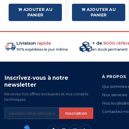
AJOUTER AU
AJOUTER AU
PANIER
PANIER
Livraison
rapide
+ de
5000 référ
90% expédiées le jour même
en stock permanent
À PROPOS
Inscrivez-vous à notre
newsletter
Qui sommes-
Recevez nos offres exclusives et nos conseils
Nos services
techniques
Nos localisati
Contactez-no
Inscription