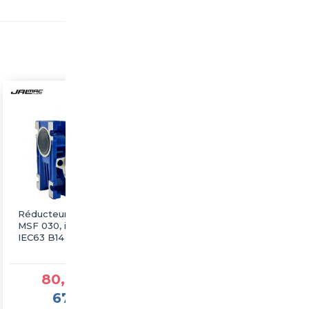
Réducteur roue et vis
Réducteur roue et vis
MSF 030, i:15, 186 tr/min,
MSF 030, i:20, 70 tr/min,
IEC63 B14 Ø90, 0.25
IEC63 B14 Ø90, 0.12 kW
kW 2P
4P
80,86 €TTC
80,86 €TTC
67,38 €HT
67,38 €HT