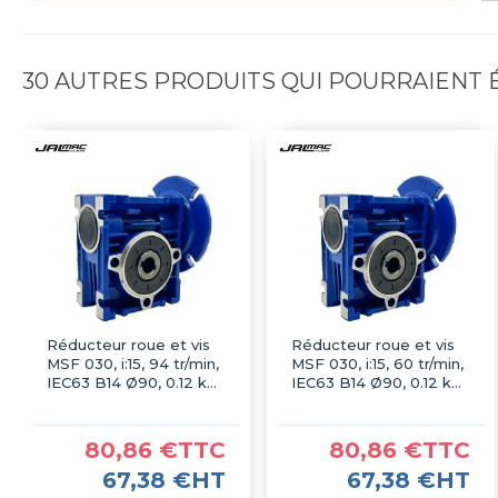
30 AUTRES PRODUITS QUI POURRAIENT
Réducteur roue et vis
Réducteur roue et vis
MSF 030, i:15, 94 tr/min,
MSF 030, i:15, 60 tr/min,
IEC63 B14 Ø90, 0.12 kW
IEC63 B14 Ø90, 0.12 kW
4P
6P
80,86 €TTC
80,86 €TTC
67,38 €HT
67,38 €HT