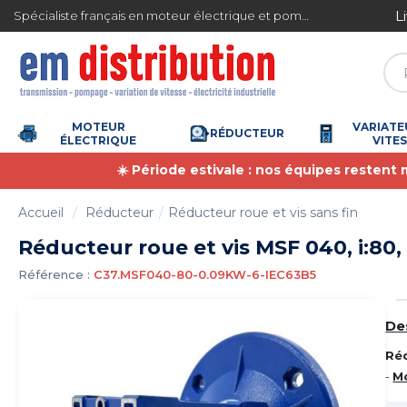
Gestion des cookies
Livraison gratuite en France métropolitaine à 
Spécialiste français en moteur électrique et pompe à eau
MOTEUR
VARIATE
RÉDUCTEUR
ÉLECTRIQUE
VITE
☀️ Période estivale : nos équipes restent
Accueil
Réducteur
Réducteur roue et vis sans fin
Réducteur roue et vis MSF 040, i:80,
Référence :
C37.MSF040-80-0.09KW-6-IEC63B5
De
Réd
-
M