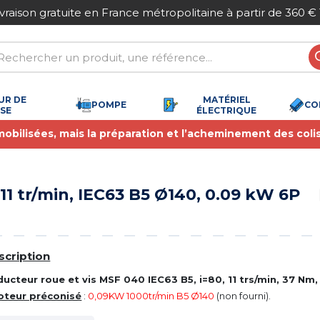
partir de 360 € TTC
Paiement sécurisé
UR DE
MATÉRIEL
POMPE
CO
SSE
ÉLECTRIQUE
 mobilisées, mais la préparation et l’acheminement des coli
 11 tr/min, IEC63 B5 Ø140, 0.09 kW 6P
scription
ucteur roue et vis MSF 040 IEC63 B5, i=80, 11 trs/min, 37 Nm, 
oteur préconisé
:
0,09KW 1000tr/min B5 Ø140
(non fourni).