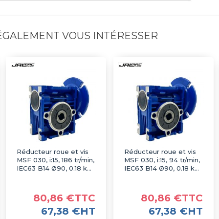
 ÉGALEMENT VOUS INTÉRESSER
Réducteur roue et vis
Réducteur roue et vis
MSF 030, i:15, 186 tr/min,
MSF 030, i:15, 94 tr/min,
IEC63 B14 Ø90, 0.18 kW
IEC63 B14 Ø90, 0.18 kW
2P
4P
80,86 €TTC
80,86 €TTC
67,38 €HT
67,38 €HT