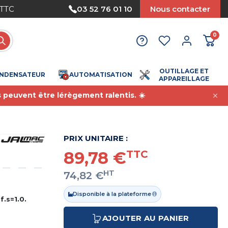
03 52 76 01 10
Nous contacter
Nous accept
0
OUTILLAGE ET
NDENSATEUR
AUTOMATISATION
APPAREILLAGE
s peuvent être lérègement ralentis. ☀️
PRIX UNITAIRE :
89,78 €
TTC
HT
74,82 €
Disponible à la plateforme
f.s=1.0.
AJOUTER AU PANIER