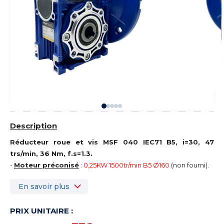
Description
Réducteur roue et vis MSF 040 IEC71 B5, i=30, 47
trs/min, 36 Nm, f.s=1.3.
-
Moteur préconisé
:
0,25KW 1500tr/min B5 Ø160
(non fourni).
En savoir plus
PRIX UNITAIRE :