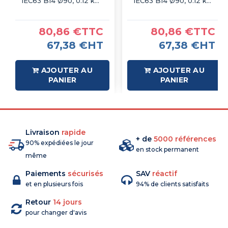
IEC63 B14 Ø90, 0.12 kW
IEC63 B14 Ø90, 0.12 kW
4P
6P
80,86 €TTC
80,86 €TTC
67,38 €HT
67,38 €HT
AJOUTER AU
AJOUTER AU
PANIER
PANIER
Livraison
rapide
+ de
5000 références
90% expédiées le jour
en stock permanent
même
Paiements
sécurisés
SAV
réactif
et en plusieurs fois
94% de clients satisfaits
Retour
14 jours
pour changer d'avis