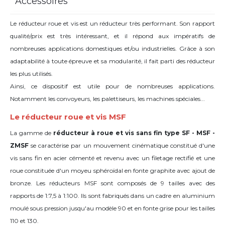
Accessoires
Le réducteur roue et vis est un réducteur très performant. Son rapport
qualité/prix est très intéressant, et il répond aux impératifs de
nombreuses applications domestiques et/ou industrielles. Grâce à son
adaptabilité à toute épreuve et sa modularité, il fait parti des réducteur
les plus utilisés.
Ainsi, ce dispositif est utile pour de nombreuses applications.
Notamment les convoyeurs, les palettiseurs, les machines spéciales...
Le réducteur roue et vis MSF
La gamme de
réducteur à roue et vis sans fin type SF - MSF -
ZMSF
se caractérise par un mouvement cinématique constitué d'une
vis sans fin en acier cémenté et revenu avec un filetage rectifié et une
roue constituée d'un moyeu sphéroïdal en fonte graphite avec ajout de
bronze. Les réducteurs MSF sont composés de 9 tailles avec des
rapports de 1:7,5 à 1:100. Ils sont fabriqués dans un cadre en aluminium
moulé sous pression jusqu'au modèle 90 et en fonte grise pour les tailles
110 et 130.