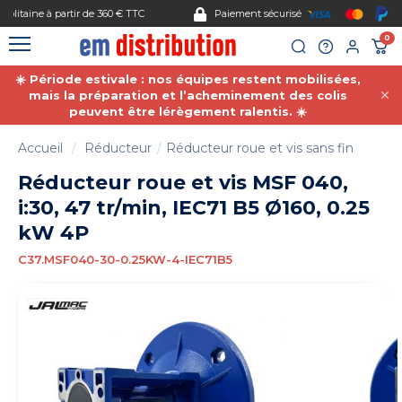
Gestion des cookies
Paiement sécurisé
0
☀️ Période estivale : nos équipes restent mobilisées,
mais la préparation et l’acheminement des colis
peuvent être lérègement ralentis. ☀️
Accueil
Réducteur
Réducteur roue et vis sans fin
Réducteur roue et vis MSF 040,
i:30, 47 tr/min, IEC71 B5 Ø160, 0.25
kW 4P
C37.MSF040-30-0.25KW-4-IEC71B5