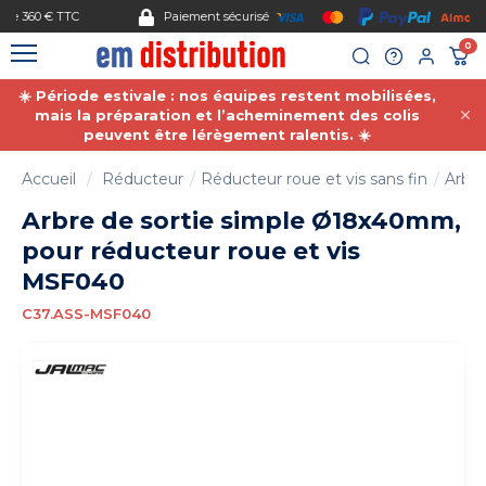
Gestion des cookies
Paiement sécurisé
0
☀️ Période estivale : nos équipes restent mobilisées,
mais la préparation et l’acheminement des colis
peuvent être lérègement ralentis. ☀️
Accueil
Réducteur
Réducteur roue et vis sans fin
Arbre
Arbre de sortie simple Ø18x40mm,
pour réducteur roue et vis
MSF040
C37.ASS-MSF040