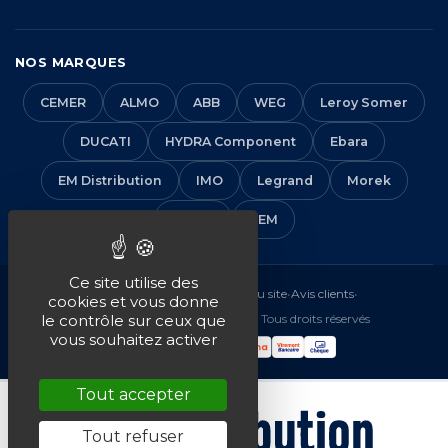
NOS MARQUES
CEMER
ALMO
ABB
WEG
Leroy Somer
DUCATI
HYDRA Component
Ebara
EM Distribution
IMO
Legrand
Morek
Solera
VEM
Ce site utilise des
Mentions légales
•
CGV
•
Plan du site
•
Avis clients
•
cookies et vous donne
© 2016-2026 EM Distribution - Tous droits réservés
le contrôle sur ceux que
vous souhaitez activer
Tout accepter
Tout refuser