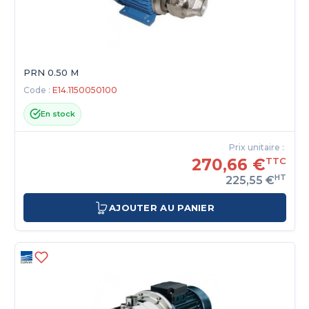
PRN 0.50 M
Code :
E14.1150050100
En stock
Prix unitaire :
270,66 €
TTC
HT
225,55 €
AJOUTER AU PANIER