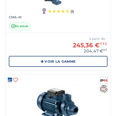
(1)
CMA-M
En stock
à partir de :
245,36 €
TTC
HT
204,47 €
VOIR LA GAMME