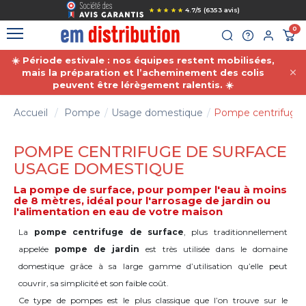
Gestion des cookies
4.7
/
5
(6353 avis)
0
☀️ Période estivale : nos équipes restent mobilisées,
mais la préparation et l’acheminement des colis
peuvent être lérègement ralentis. ☀️
Accueil
Pompe
Usage domestique
Pompe centrifuge 
POMPE CENTRIFUGE DE SURFACE
USAGE DOMESTIQUE
La pompe de surface, pour pomper l'eau à moins
de 8 mètres, idéal pour l'arrosage de jardin ou
l'alimentation en eau de votre maison
La
pompe centrifuge de surface
, plus traditionnellement
appelée
pompe de jardin
est très utilisée dans le domaine
domestique grâce à sa large gamme d’utilisation qu’elle peut
couvrir, sa simplicité et son faible coût.
Ce type de pompes est le plus classique que l’on trouve sur le