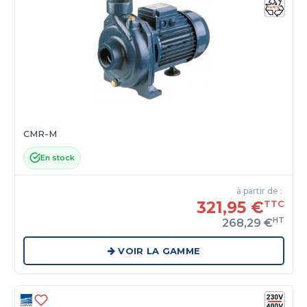
CMR-M
En stock
à partir de :
321,95 €
TTC
HT
268,29 €
VOIR LA GAMME