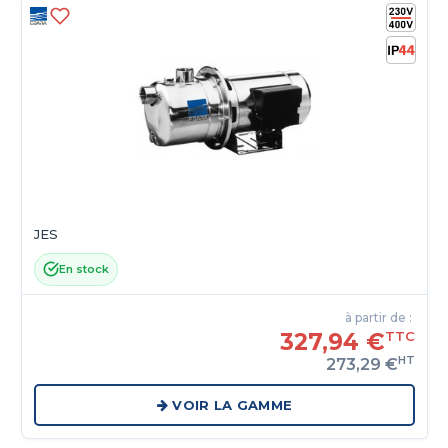
JES
En stock
à partir de :
327,94 €
TTC
HT
273,29 €
VOIR LA GAMME