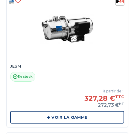
JESM
En stock
à partir de :
327,28 €
TTC
HT
272,73 €
VOIR LA GAMME