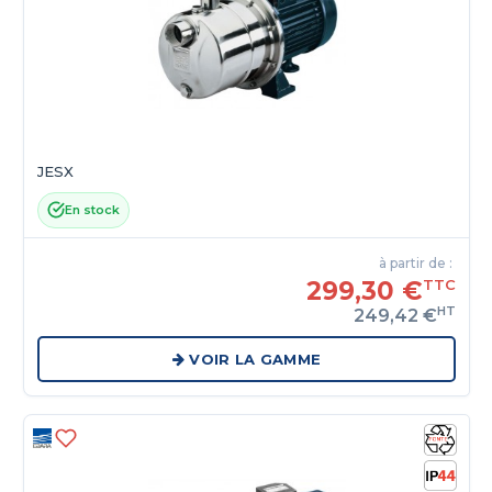
JESX
En stock
à partir de :
299,30 €
TTC
HT
249,42 €
VOIR LA GAMME