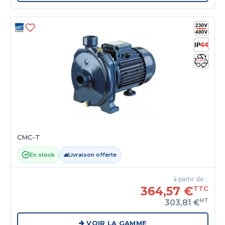
CMC-T
En stock
Livraison offerte
à partir de :
364,57 €
TTC
HT
303,81 €
VOIR LA GAMME