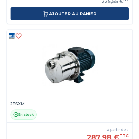
225,55 €
AJOUTER AU PANIER
JESXM
En stock
à partir de :
287,98 €
TTC