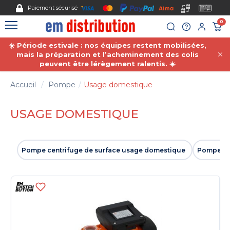
Gestion des cookies
Paiement sécurisé
0
☀️ Période estivale : nos équipes restent mobilisées,
mais la préparation et l’acheminement des colis
peuvent être lérègement ralentis. ☀️
Accueil
Pompe
Usage domestique
USAGE DOMESTIQUE
Pompe centrifuge de surface usage domestique
Pompe mu