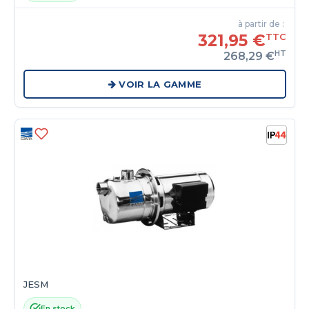
à partir de :
321,95 €
TTC
HT
268,29 €
VOIR LA GAMME
JESM
En stock