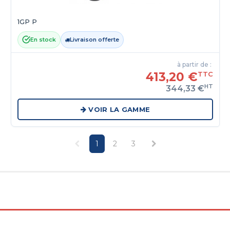
1GP P
En stock
Livraison offerte
à partir de :
413,20 €
TTC
HT
344,33 €
VOIR LA GAMME
1
2
3