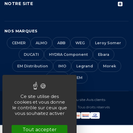
NOTRE SITE
NOS MARQUES
CEMER
ALMO
ABB
WEG
Leroy Somer
DUCATI
HYDRA Component
Ebara
EM Distribution
IMO
Legrand
Morek
Solera
VEM
Ce site utilise des
Mentions légales
•
CGV
•
Plan du site
•
Avis clients
•
cookies et vous donne
© 2016-2026 EM Distribution - Tous droits réservés
le contrôle sur ceux que
vous souhaitez activer
Tout accepter