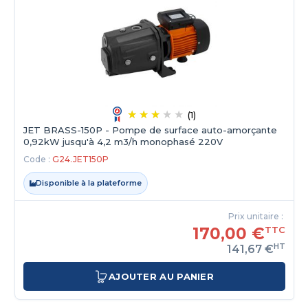
(1)
JET BRASS-150P - Pompe de surface auto-amorçante
0,92kW jusqu'à 4,2 m3/h monophasé 220V
Code :
G24.JET150P
Disponible à la plateforme
Prix unitaire :
170,00 €
TTC
HT
141,67 €
AJOUTER AU PANIER