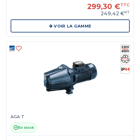
299,30 €
TTC
HT
249,42 €
VOIR LA GAMME
AGA T
En stock