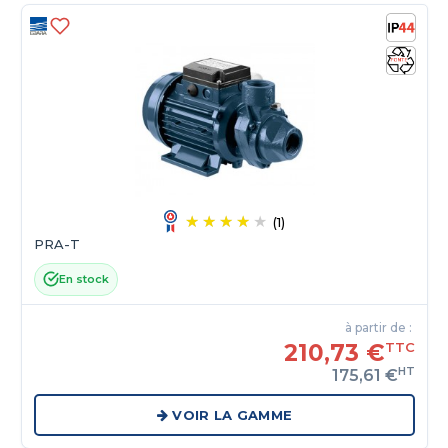
(1)
PRA-T
En stock
à partir de :
210,73 €
TTC
HT
175,61 €
VOIR LA GAMME