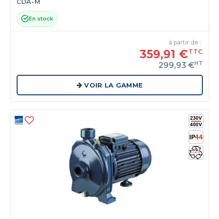
CDA-M
En stock
à partir de :
359,91 €
TTC
HT
299,93 €
VOIR LA GAMME