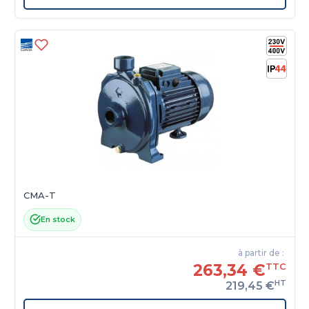
CMA-T
En stock
à partir de :
263,34 €
TTC
HT
219,45 €