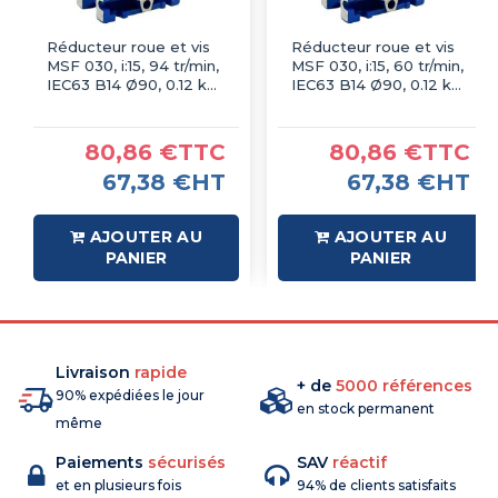
Réducteur roue et vis
Réducteur roue et vis
MSF 030, i:15, 94 tr/min,
MSF 030, i:15, 60 tr/min,
IEC63 B14 Ø90, 0.12 kW
IEC63 B14 Ø90, 0.12 kW
4P
6P
80,86 €TTC
80,86 €TTC
67,38 €HT
67,38 €HT
AJOUTER AU
AJOUTER AU
PANIER
PANIER
Livraison
rapide
+ de
5000 références
90% expédiées le jour
en stock permanent
même
Paiements
sécurisés
SAV
réactif
et en plusieurs fois
94% de clients satisfaits