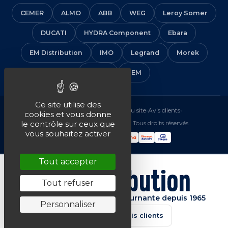
CEMER
ALMO
ABB
WEG
Leroy Somer
DUCATI
HYDRA Component
Ebara
EM Distribution
IMO
Legrand
Morek
Solera
VEM
Ce site utilise des
Mentions légales
•
CGV
•
Plan du site
•
Avis clients
•
cookies et vous donne
© 2016-2026 EM Distribution - Tous droits réservés
le contrôle sur ceux que
vous souhaitez activer
Tout accepter
Tout refuser
Spécialiste de la machine tournante depuis 1965
Personnaliser
★★★★★
4.7/5 · Avis clients