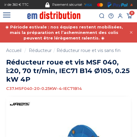
Gestion des cookies
Paiement sécurisé
0
☀️ Période estivale : nos équipes restent mobilisées,
mais la préparation et l’acheminement des colis
peuvent être lérègement ralentis. ☀️
Accueil
Réducteur
Réducteur roue et vis sans fin
Réducteur roue et vis MSF 040,
i:20, 70 tr/min, IEC71 B14 Ø105, 0.25
kW 4P
C37.MSF040-20-0.25KW-4-IEC71B14