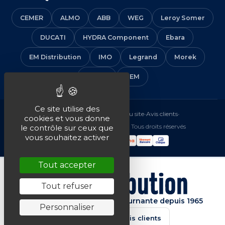
CEMER
ALMO
ABB
WEG
Leroy Somer
DUCATI
HYDRA Component
Ebara
EM Distribution
IMO
Legrand
Morek
Solera
VEM
Ce site utilise des
Mentions légales
•
CGV
•
Plan du site
•
Avis clients
•
cookies et vous donne
© 2016-2026 EM Distribution - Tous droits réservés
le contrôle sur ceux que
vous souhaitez activer
Tout accepter
Tout refuser
Spécialiste de la machine tournante depuis 1965
Personnaliser
★★★★★
4.7/5 · Avis clients