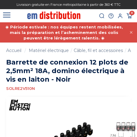
Gestion des cookies
Livraison gratuite en France métropolitaine à partir de 360 € TTC
0
☀️ Période estivale : nos équipes restent mobilisées,
mais la préparation et l’acheminement des colis
peuvent être lérègement ralentis. ☀️
Accueil
Matériel électrique
Câble, fil et accessoires
Acce
Barrette de connexion 12 plots de
2,5mm² 18A, domino électrique à
vis en laiton - Noir
SOLRE2V510N