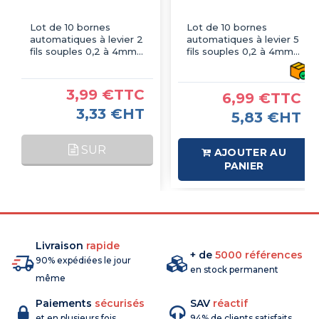
Lot de 10 bornes
Lot de 10 bornes
automatiques à levier 2
automatiques à levier 5
fils souples 0,2 à 4mm²
fils souples 0,2 à 4mm²
- 2 entrées
- 5 entrées
3,99 €TTC
6,99 €TTC
3,33 €HT
5,83 €HT
SUR
AJOUTER AU
PANIER
COMMANDE
Livraison
rapide
+ de
5000 références
90% expédiées le jour
en stock permanent
même
Paiements
sécurisés
SAV
réactif
et en plusieurs fois
94% de clients satisfaits