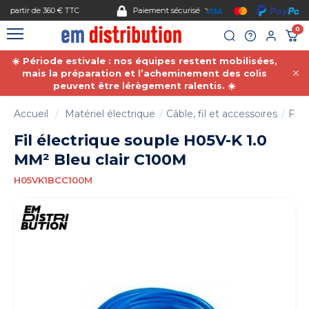
Gestion des cookies
Paiement sécurisé
0
☀️ Période estivale : nos équipes restent mobilisées,
mais la préparation et l’acheminement des colis
peuvent être lérègement ralentis. ☀️
Accueil
Matériel électrique
Câble, fil et accessoires
Fil 
Fil électrique souple H05V-K 1.0
MM² Bleu clair C100M
H05VK1BCC100M