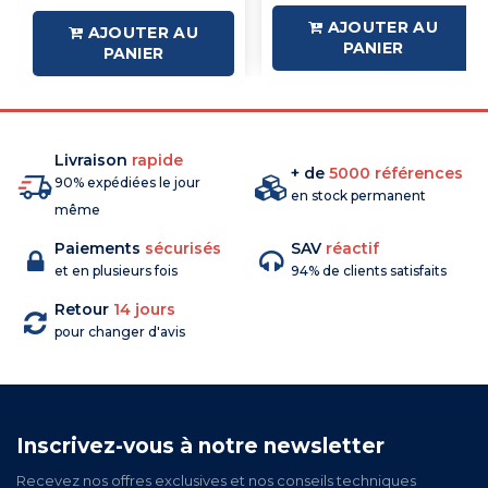
AJOUTER AU
AJOUTER AU
PANIER
PANIER
Livraison
rapide
+ de
5000 références
90% expédiées le jour
en stock permanent
même
Paiements
sécurisés
SAV
réactif
et en plusieurs fois
94% de clients satisfaits
Retour
14 jours
pour changer d'avis
Inscrivez-vous à notre newsletter
Recevez nos offres exclusives et nos conseils techniques