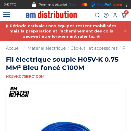
Gestion des cookies
Paiement sécurisé
0
☀️ Période estivale : nos équipes restent mobilisées,
mais la préparation et l’acheminement des colis
peuvent être lérègement ralentis. ☀️
Accueil
Matériel électrique
Câble, fil et accessoires
Fil 
Fil électrique souple H05V-K 0.75
MM² Bleu foncé C100M
H05VK075BFC100M