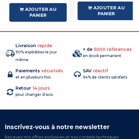
AJOUTER AU
AJOUTER AU
PANIER
PANIER
Livraison
rapide
+ de
5000 références
90% expédiées le jour
en stock permanent
même
Paiements
sécurisés
SAV
réactif
et en plusieurs fois
94% de clients satisfaits
Retour
14 jours
pour changer d'avis
Inscrivez-vous à notre newsletter
Recevez nos offres exclusives et nos conseils techniques