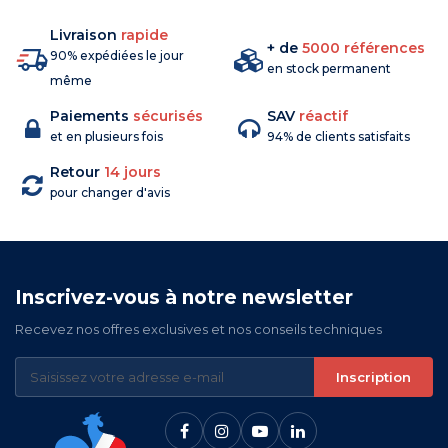
Livraison
rapide
+ de
5000 références
90% expédiées le jour
en stock permanent
même
Paiements
sécurisés
SAV
réactif
et en plusieurs fois
94% de clients satisfaits
Retour
14 jours
pour changer d'avis
Inscrivez-vous à notre newsletter
Recevez nos offres exclusives et nos conseils techniques
Inscription