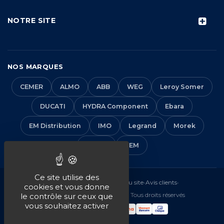
NOTRE SITE
NOS MARQUES
CEMER
ALMO
ABB
WEG
Leroy Somer
DUCATI
HYDRA Component
Ebara
EM Distribution
IMO
Legrand
Morek
Solera
VEM
Ce site utilise des
Mentions légales
•
CGV
•
Plan du site
•
Avis clients
•
cookies et vous donne
© 2016-2026 EM Distribution - Tous droits réservés
le contrôle sur ceux que
vous souhaitez activer