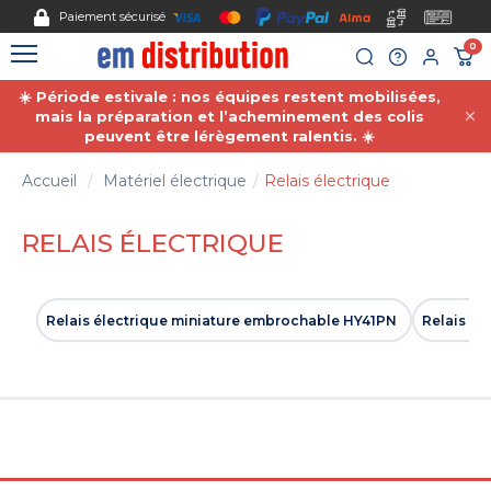
Gestion des cookies
Paiement sécurisé
0
☀️ Période estivale : nos équipes restent mobilisées,
mais la préparation et l’acheminement des colis
peuvent être lérègement ralentis. ☀️
Accueil
Matériel électrique
Relais électrique
RELAIS ÉLECTRIQUE
Relais électrique miniature embrochable HY41PN
Relais te