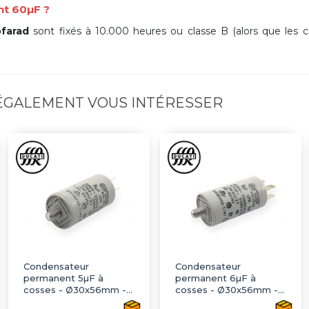
nt 60µF ?
farad
sont fixés à 10.000 heures ou classe B (alors que les 
 ÉGALEMENT VOUS INTÉRESSER
Condensateur
Condensateur
permanent 5µF à
permanent 6µF à
cosses - Ø30x56mm -
cosses - Ø30x56mm -
DUCATI
DUCATI