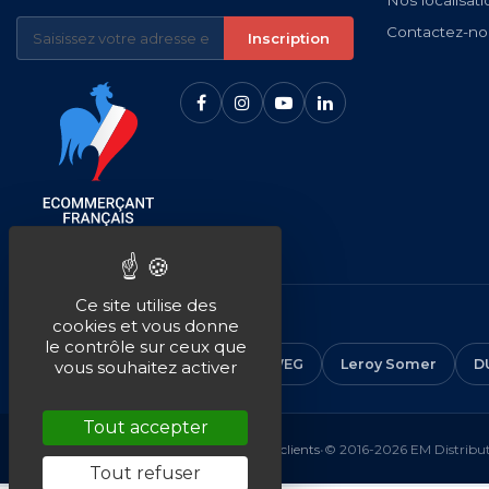
Nos localisati
Contactez-no
Inscription
Ce site utilise des
NOS MARQUES
cookies et vous donne
le contrôle sur ceux que
CEMER
ALMO
ABB
WEG
Leroy Somer
D
vous souhaitez activer
Tout accepter
Mentions légales
•
CGV
•
Plan du site
•
Avis clients
•
© 2016-2026 EM Distributi
Tout refuser