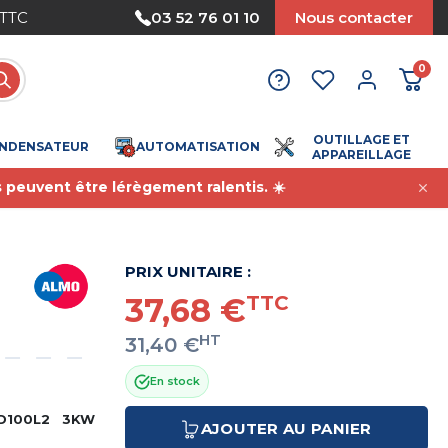
 TTC
Paiement sécurisé
03 52 76 01 10
Nous contacter
0
OUTILLAGE ET
NDENSATEUR
AUTOMATISATION
APPAREILLAGE
s peuvent être lérègement ralentis. ☀️
PRIX UNITAIRE :
37,68 €
TTC
HT
31,40 €
En stock
MD100L2 3KW
AJOUTER AU PANIER