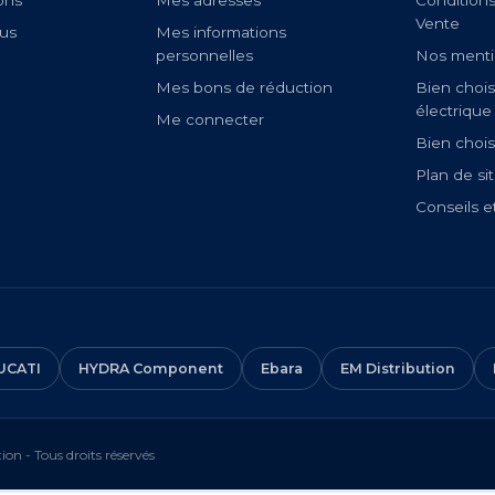
ons
Mes adresses
Condition
Vente
us
Mes informations
personnelles
Nos menti
Mes bons de réduction
Bien chois
électrique
Me connecter
Bien chois
Plan de si
Conseils e
UCATI
HYDRA Component
Ebara
EM Distribution
on - Tous droits réservés