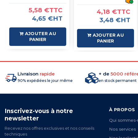
5,58 €TTC
4,18 €TTC
4,65 €HT
3,48 €HT
AJOUTER AU
AJOUTER AU
PANIER
PANIER
Livraison
rapide
+ de
5000 référ
90% expédiées le jour même
en stock permanent
À PROPOS
Inscrivez-vous à notre
newsletter
Qui sommes-
Recevez nos offres exclusives et nos conseils
Nos services
techniques