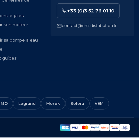
s Générales de
+33 (0)3 52 76 01 10
ons légales
ir son moteur
contact@em-distribution.fr
ir sa pompe à eau
te
t guides
IMO
Legrand
Morek
Solera
VEM