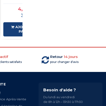
4,39 €TTC
5,33 €TTC
3,66 €HT
4,44 €HT
AJOUTER AU
AJOUTER AU
PANIER
PANIER
actif
Retour
14 jours
lients satisfaits
pour changer d'avis
ITE
Besoin d'aide ?
Q
Du lundi au vendredi
vice Après-Vente
de 8h à 12h – 13h30 à 17h30