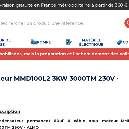
ivraison gratuite en France métropolitaine à partir de 360 €
UR DE
MATÉRIEL
POMPE
CO
SSE
ÉLECTRIQUE
 mobilisées, mais la préparation et l’acheminement des coli
eur MMD100L2 3KW 3000TM 230V -
scription
ndensateur permanent 60µF à câble pour moteur M
00TM 230V - ALMO