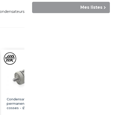
Mes listes
condensateurs
Condensateur
Condensateur
permanent 7µF à
permanent 8µF à
cosses - Ø30x56mm -
cosses - Ø36x58mm -
DUCATI
DUCATI