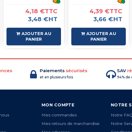
4,18 €TTC
4,39 €TTC
3,48 €HT
3,66 €HT
AJOUTER AU
AJOUTER AU
PANIER
PANIER
ences
Paiements
sécurisés
SAV
ré
et en plusieurs fois
94% de c
MON COMPTE
NOTRE S
nous
Mes commandes
Notre FA
Mes retours de marchandise
Notre Ser