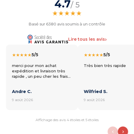
4.7
/ 5
★
★
★
★
★
Basé sur 6380 avis soumis à un contrôle
›
Lire tous les avis
★
★
★
★
★
5/5
★
★
★
★
★
5/5
merci pour mon achat
Très bien très rapide
expédition et livraison très
rapide , un peu cher les frais
d'envoi , relai trop éloigné
Andre C.
Wilfried S.
9 août 2026
9 août 2026
Affichage des avis 4 étoiles et 5 étoiles