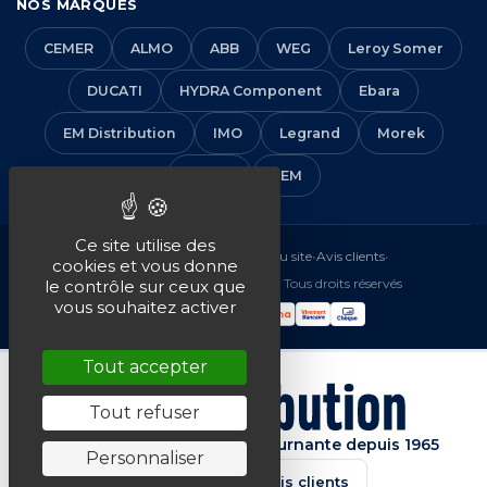
NOS MARQUES
CEMER
ALMO
ABB
WEG
Leroy Somer
DUCATI
HYDRA Component
Ebara
EM Distribution
IMO
Legrand
Morek
Solera
VEM
Ce site utilise des
Mentions légales
•
CGV
•
Plan du site
•
Avis clients
•
cookies et vous donne
© 2016-2026 EM Distribution - Tous droits réservés
le contrôle sur ceux que
vous souhaitez activer
Tout accepter
Tout refuser
Spécialiste de la machine tournante depuis 1965
Personnaliser
★★★★★
4.7/5 · Avis clients