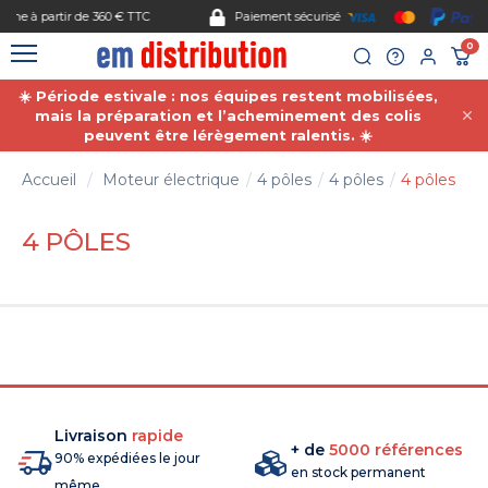
Gestion des cookies
Paiement sécurisé
0
☀️ Période estivale : nos équipes restent mobilisées,
mais la préparation et l’acheminement des colis
peuvent être lérègement ralentis. ☀️
Accueil
Moteur électrique
4 pôles
4 pôles
4 pôles
4 PÔLES
Livraison
rapide
+ de
5000 références
90% expédiées le jour
en stock permanent
même