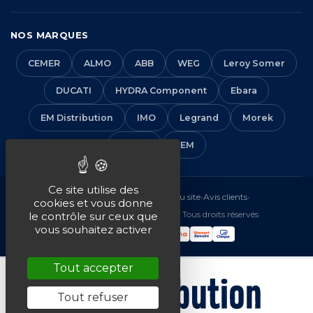
NOS MARQUES
CEMER
ALMO
ABB
WEG
Leroy Somer
DUCATI
HYDRA Component
Ebara
EM Distribution
IMO
Legrand
Morek
Solera
VEM
Ce site utilise des
Mentions légales
•
CGV
•
Plan du site
•
Avis clients
•
cookies et vous donne
© 2016-2026 EM Distribution - Tous droits réservés
le contrôle sur ceux que
vous souhaitez activer
Tout accepter
Tout refuser