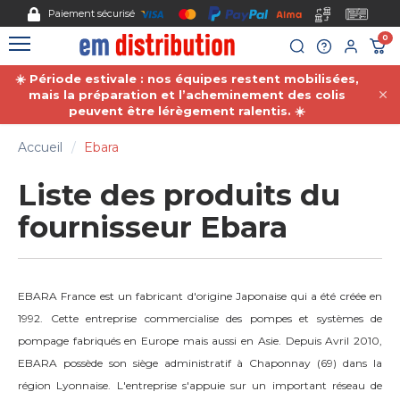
Gestion des cookies
Paiement sécurisé
0
☀️ Période estivale : nos équipes restent mobilisées,
mais la préparation et l’acheminement des colis
peuvent être lérègement ralentis. ☀️
Accueil
Ebara
Liste des produits du
fournisseur Ebara
EBARA France est un fabricant d'origine Japonaise qui a été créée en
1992. Cette entreprise commercialise des pompes et systèmes de
pompage fabriqués en Europe mais aussi en Asie. Depuis Avril 2010,
EBARA possède son siège administratif à Chaponnay (69) dans la
région Lyonnaise. L'entreprise s'appuie sur un important réseau de