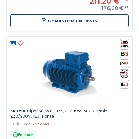
211,20 €
HT
176,00 €
DEMANDER UN DEVIS
Moteur triphasé WEG B3, 0.12 KW, 3000 tr/min,
230/400V, IE3, Fonte
Code :
W2.12862349
En stock