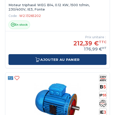
Moteur triphasé WEG B14, 0.12 KW, 1500 tr/min,
230/400V, IE3, Fonte
Code :
W2.13265202
En stock
Prix unitaire :
212,39 €
TTC
HT
176,99 €
AJOUTER AU PANIER