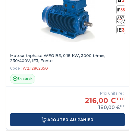
Moteur triphasé WEG B3, 0.18 KW, 3000 tr/min,
230/400V, IE3, Fonte
Code :
W2.12862350
En stock
Prix unitaire :
216,00 €
TTC
HT
180,00 €
AJOUTER AU PANIER