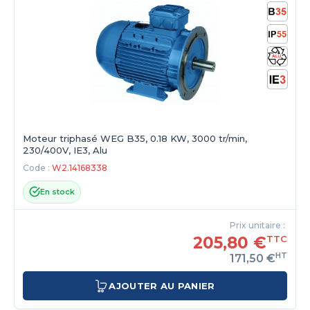
Moteur triphasé WEG B35, 0.18 KW, 3000 tr/min,
230/400V, IE3, Alu
Code :
W2.14168338
En stock
Prix unitaire :
205,80 €
TTC
HT
171,50 €
AJOUTER AU PANIER