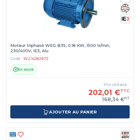
Moteur triphasé WEG B35, 0.18 KW, 1500 tr/min,
230/400V, IE3, Alu
Code :
W2.14182672
En stock
Prix unitaire :
202,01 €
TTC
HT
168,34 €
AJOUTER AU PANIER