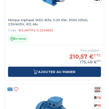
Moteur triphasé WEG B34, 0.25 KW, 3000 tr/min,
230/400V, IE3, Alu
Code :
W2.AMTP2-0.2524B34
En stock
Prix unitaire :
210,57 €
TTC
HT
175,48 €
AJOUTER AU PANIER