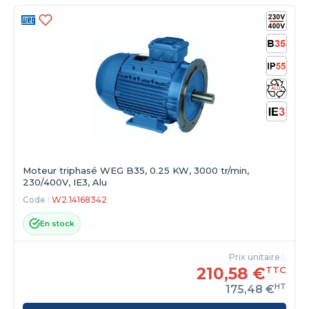
Moteur triphasé WEG B35, 0.25 KW, 3000 tr/min,
230/400V, IE3, Alu
Code :
W2.14168342
En stock
Prix unitaire :
210,58 €
TTC
HT
175,48 €