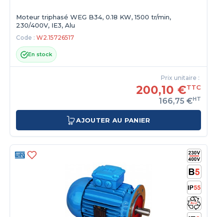
Moteur triphasé WEG B34, 0.18 KW, 1500 tr/min,
230/400V, IE3, Alu
Code :
W2.15726517
En stock
Prix unitaire :
200,10 €
TTC
HT
166,75 €
AJOUTER AU PANIER