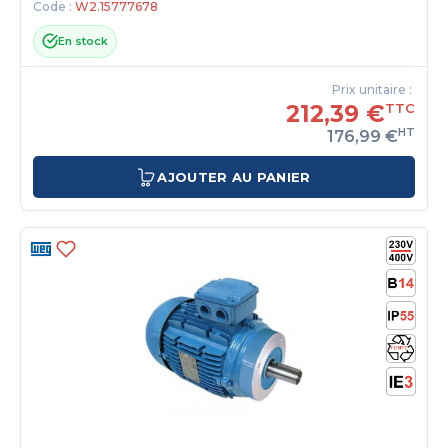
Code :
W2.15777678
En stock
Prix unitaire :
212,39 €
TTC
HT
176,99 €
AJOUTER AU PANIER