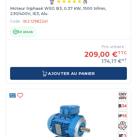
(1)
Moteur triphasé WEG B3, 0.37 KW, 1500 tr/min,
230/400V, IE3, Alu
Code :
W2.12982241
En stock
Prix unitaire :
209,00 €
TTC
HT
174,17 €
AJOUTER AU PANIER