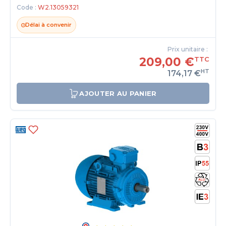
Code :
W2.13059321
Délai à convenir
Prix unitaire :
209,00 €
TTC
HT
174,17 €
AJOUTER AU PANIER