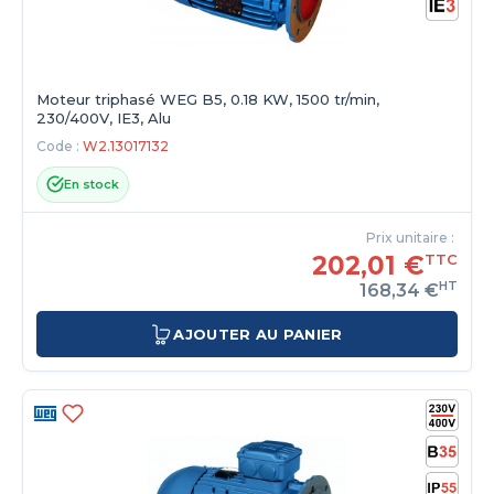
Moteur triphasé WEG B5, 0.18 KW, 1500 tr/min,
230/400V, IE3, Alu
Code :
W2.13017132
En stock
Prix unitaire :
202,01 €
TTC
HT
168,34 €
AJOUTER AU PANIER