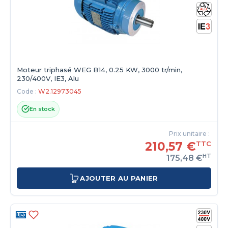
Moteur triphasé WEG B14, 0.25 KW, 3000 tr/min,
230/400V, IE3, Alu
Code :
W2.12973045
En stock
Prix unitaire :
210,57 €
TTC
HT
175,48 €
AJOUTER AU PANIER