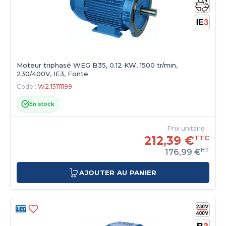
Moteur triphasé WEG B35, 0.12 KW, 1500 tr/min,
230/400V, IE3, Fonte
Code :
W2.15111199
En stock
Prix unitaire :
212,39 €
TTC
HT
176,99 €
AJOUTER AU PANIER