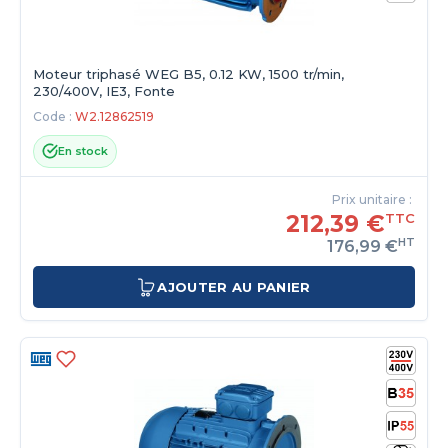
Moteur triphasé WEG B5, 0.12 KW, 1500 tr/min,
230/400V, IE3, Fonte
Code :
W2.12862519
En stock
Prix unitaire :
212,39 €
TTC
HT
176,99 €
AJOUTER AU PANIER