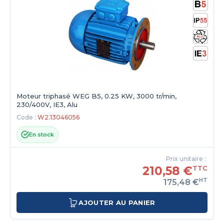
Moteur triphasé WEG B5, 0.25 KW, 3000 tr/min,
230/400V, IE3, Alu
Code :
W2.13046056
En stock
Prix unitaire :
210,58 €
TTC
HT
175,48 €
AJOUTER AU PANIER