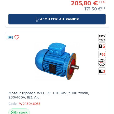
205,80 €
TTC
HT
171,50 €
AJOUTER AU PANIER
Moteur triphasé WEG B5, 0.18 KW, 3000 tr/min,
230/400V, IE3, Alu
Code :
W2.13046055
En stock