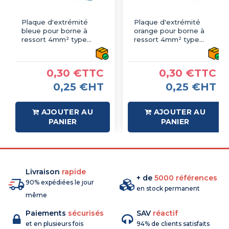
Plaque d'extrémité
Plaque d'extrémité
bleue pour borne à
orange pour borne à
ressort 4mm² type
ressort 4mm² type
PushFit - IMO
PushFit - IMO
0,30 €TTC
0,30 €TTC
0,25 €HT
0,25 €HT
AJOUTER AU
AJOUTER AU
PANIER
PANIER
Livraison
rapide
+ de
5000 références
90% expédiées le jour
en stock permanent
même
Paiements
sécurisés
SAV
réactif
et en plusieurs fois
94% de clients satisfaits