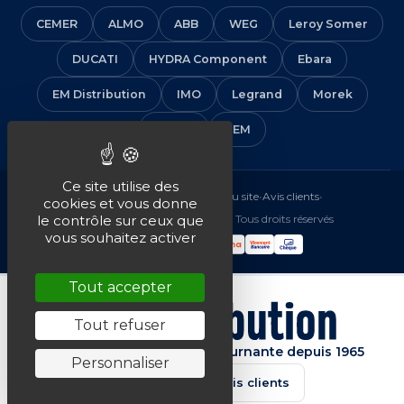
CEMER
ALMO
ABB
WEG
Leroy Somer
DUCATI
HYDRA Component
Ebara
EM Distribution
IMO
Legrand
Morek
Solera
VEM
Ce site utilise des
Mentions légales
•
CGV
•
Plan du site
•
Avis clients
•
cookies et vous donne
© 2016-2026 EM Distribution - Tous droits réservés
le contrôle sur ceux que
vous souhaitez activer
Tout accepter
Tout refuser
Spécialiste de la machine tournante depuis 1965
Personnaliser
★★★★★
4.7/5 · Avis clients