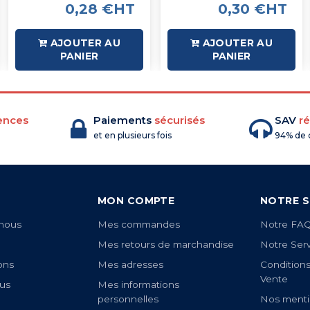
0,28 €HT
0,30 €HT
AJOUTER AU
AJOUTER AU
PANIER
PANIER
ences
Paiements
sécurisés
SAV
ré
et en plusieurs fois
94% de c
MON COMPTE
NOTRE S
nous
Mes commandes
Notre FA
Mes retours de marchandise
Notre Ser
ons
Mes adresses
Condition
Vente
us
Mes informations
personnelles
Nos menti