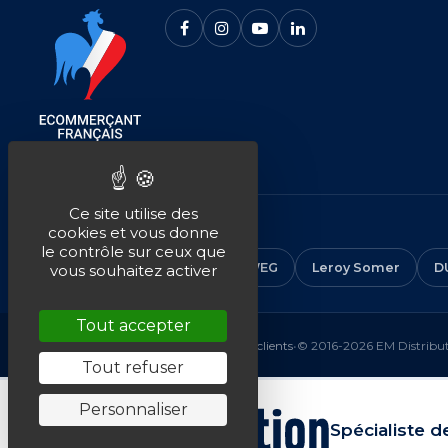
Ce site utilise des
NOS MARQUES
cookies et vous donne
le contrôle sur ceux que
CEMER
ALMO
ABB
WEG
Leroy Somer
D
vous souhaitez activer
Tout accepter
Mentions légales
•
CGV
•
Plan du site
•
Avis clients
•
© 2016-2026 EM Distributi
Tout refuser
Personnaliser
Spécialiste d