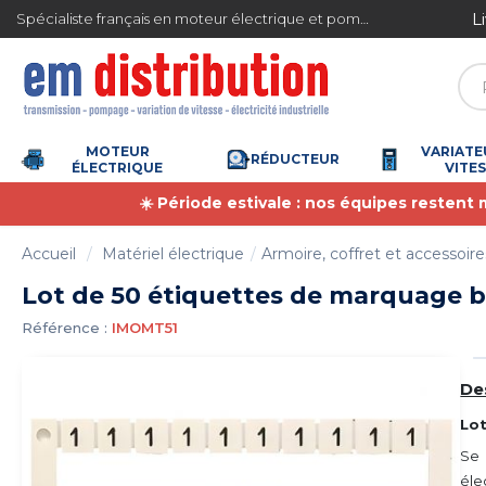
Gestion des cookies
Livr
Spécialiste français en moteur électrique et pompe à eau
4.7
/
5
(6361 avis)
MOTEUR
VARIATE
RÉDUCTEUR
ÉLECTRIQUE
VITE
☀️ Période estivale : nos équipes restent
Accueil
Matériel électrique
Armoire, coffret et accessoire
Lot de 50 étiquettes de marquage b
Référence :
IMOMT51
De
Lot
Se 
éle