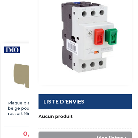
LISTE D'ENVIES
Plaque d'extrémité
Plaque d'extrémité
beige pour borne à
grise pour borne à
ressort 16mm² type
ressort 6mm² type
Aucun produit
PushFit - IMO
PushFit - IMO
0,66 €TTC
0,34 €TTC