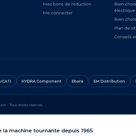
Mes bons de réduction
Bien chois
électrique
Me connecter
Bien chois
Plan de si
Conseils e
UCATI
HYDRA Component
Ebara
EM Distribution
on - Tous droits réservés
e la machine tournante depuis 1965