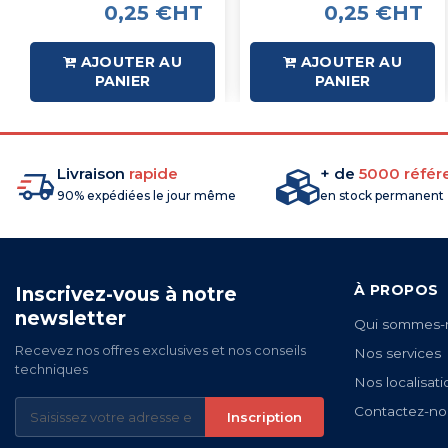
0,25 €HT
0,25 €HT
AJOUTER AU
AJOUTER AU
PANIER
PANIER
Livraison
rapide
+ de
5000 référ
90% expédiées le jour même
en stock permanent
À PROPOS
Inscrivez-vous à notre
newsletter
Qui sommes-
Recevez nos offres exclusives et nos conseils
Nos services
techniques
Nos localisati
Contactez-no
Inscription