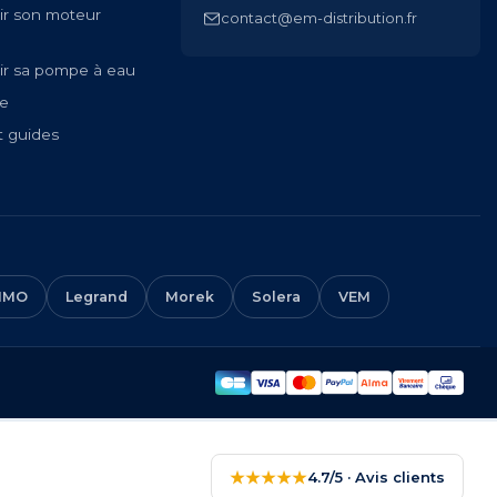
ir son moteur
contact@em-distribution.fr
ir sa pompe à eau
te
t guides
IMO
Legrand
Morek
Solera
VEM
★★★★★
4.7/5 · Avis clients