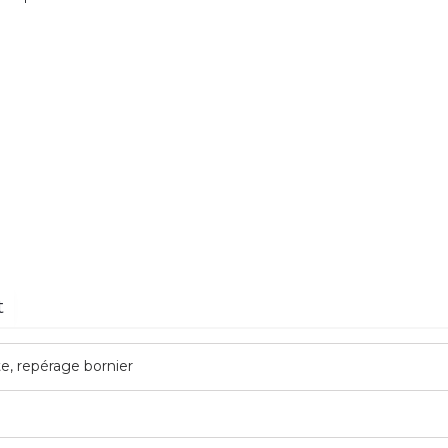
t
te, repérage bornier