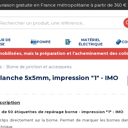
aison gratuite en France métropolitaine à partir de 360 € T
UR DE
MATÉRIEL
POMPE
CO
SSE
ÉLECTRIQUE
 mobilisées, mais la préparation et l’acheminement des coli
s
Borne de jonction et accessoires
lanche 5x5mm, impression "1" - IMO
scription
 de 50 étiquettes de repérage borne - impression "1" - IMO
clips directement sur la borne. Permet de marquer les bornes da
ctrique.