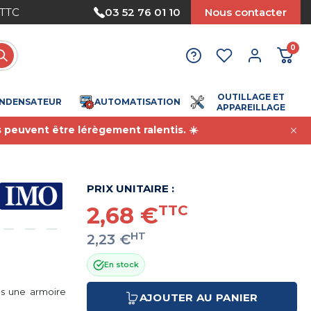
TC
Paiement sécurisé
03 52 76 01 10
Nous contacter
0
OUTILLAGE ET
NDENSATEUR
AUTOMATISATION
APPAREILLAGE
s peuvent être lérègement ralentis. ☀️
PRIX UNITAIRE :
2,68 €
TTC
HT
2,23 €
En stock
ns une armoire
AJOUTER AU PANIER