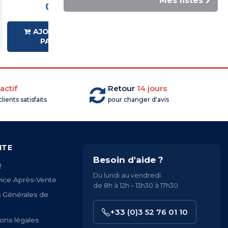
Mes listes
0,55 €HT
0,28 €HT
AJOUTER AU
AJOUTER AU
PANIER
PANIER
actif
Retour
14 jours
lients satisfaits
pour changer d'avis
ITE
Besoin d'aide ?
Q
Du lundi au vendredi
vice Après-Vente
de 8h à 12h – 13h30 à 17h30
s Générales de
+33 (0)3 52 76 01 10
ons légales