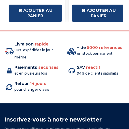
AJOUTER AU
AJOUTER AU
PANIER
PANIER
Livraison
rapide
+ de
5000 références
90% expédiées le jour
en stock permanent
même
Paiements
sécurisés
SAV
réactif
et en plusieurs fois
94% de clients satisfaits
Retour
14 jours
pour changer d'avis
Inscrivez-vous à notre newsletter
Recevez nos offres exclusives et nos conseils techniques