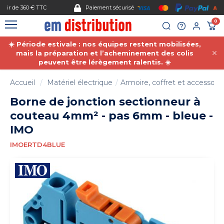
Gestion des cookies
Paiement sécurisé
0
☀️ Période estivale : nos équipes restent mobilisées,
mais la préparation et l’acheminement des colis
peuvent être lérègement ralentis. ☀️
Accueil
Matériel électrique
Armoire, coffret et accessoire
Borne de jonction sectionneur à
couteau 4mm² - pas 6mm - bleue -
IMO
IMOERTD4BLUE