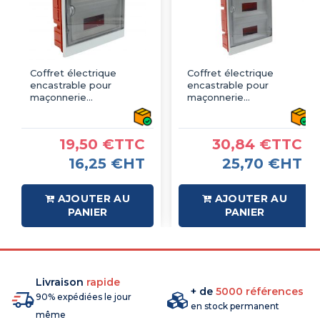
Coffret électrique
Coffret électrique
encastrable pour
encastrable pour
maçonnerie
maçonnerie
350x310x90mm IP40 -
470x310x90mm IP40 -
2 rangée de 12 modules
3 rangée de 12 modules
19,50 €TTC
30,84 €TTC
16,25 €HT
25,70 €HT
AJOUTER AU
AJOUTER AU
PANIER
PANIER
Livraison
rapide
+ de
5000 références
90% expédiées le jour
en stock permanent
même