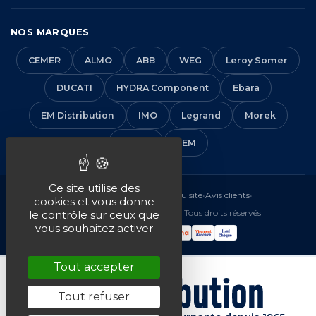
NOS MARQUES
CEMER
ALMO
ABB
WEG
Leroy Somer
DUCATI
HYDRA Component
Ebara
EM Distribution
IMO
Legrand
Morek
Solera
VEM
Ce site utilise des
Mentions légales
•
CGV
•
Plan du site
•
Avis clients
•
cookies et vous donne
© 2016-2026 EM Distribution - Tous droits réservés
le contrôle sur ceux que
vous souhaitez activer
Tout accepter
Tout refuser