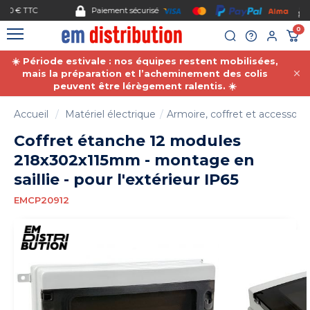
Gestion des cookies
Paiement sécurisé
0
☀️ Période estivale : nos équipes restent mobilisées,
mais la préparation et l’acheminement des colis
peuvent être lérègement ralentis. ☀️
Accueil
Matériel électrique
Armoire, coffret et accessoire
Coffret étanche 12 modules
218x302x115mm - montage en
saillie - pour l'extérieur IP65
EMCP20912