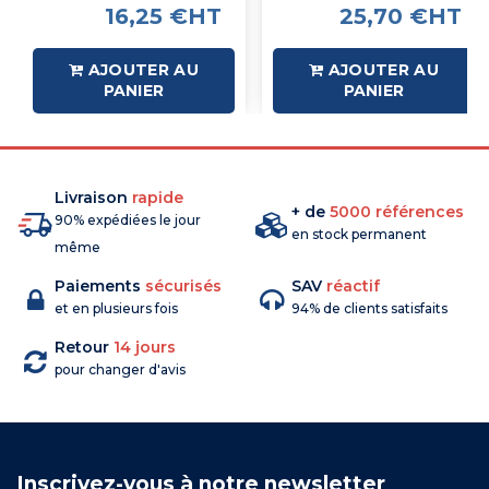
16,25 €HT
25,70 €HT
AJOUTER AU
AJOUTER AU
PANIER
PANIER
Livraison
rapide
+ de
5000 références
90% expédiées le jour
en stock permanent
même
Paiements
sécurisés
SAV
réactif
et en plusieurs fois
94% de clients satisfaits
Retour
14 jours
pour changer d'avis
Inscrivez-vous à notre newsletter