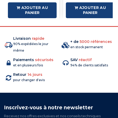
AJOUTER AU
AJOUTER AU
PANIER
PANIER
Livraison
rapide
+ de
5000 références
90% expédiées le jour
en stock permanent
même
Paiements
sécurisés
SAV
réactif
et en plusieurs fois
94% de clients satisfaits
Retour
14 jours
pour changer d'avis
Inscrivez-vous à notre newsletter
Recevez nos offres exclusives et nos conseils techniques