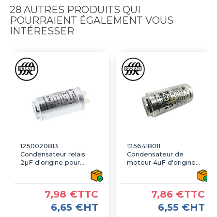
28 AUTRES PRODUITS QUI
POURRAIENT ÉGALEMENT VOUS
INTÉRESSER
1250020813
1256418011
Condensateur relais
Condensateur de
2µF d'origine pour
moteur 4µF d'origine
sèche linge AEG,
pour sèche linge AEG,
ARTHUR MARTIN,
ARTHUR MARTIN,
ELECTROLUX
ELECTROLUX
7,98 €TTC
7,86 €TTC
6,65 €HT
6,55 €HT