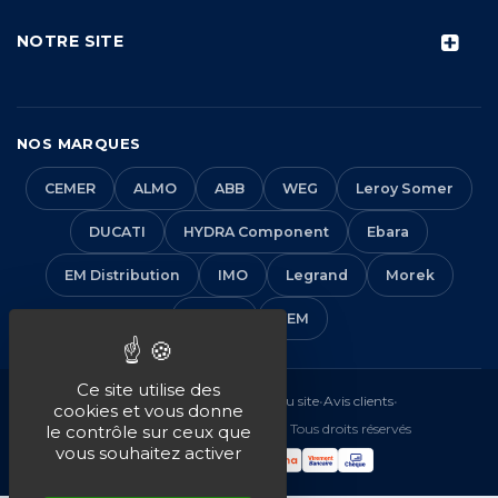
NOTRE SITE
NOS MARQUES
CEMER
ALMO
ABB
WEG
Leroy Somer
DUCATI
HYDRA Component
Ebara
EM Distribution
IMO
Legrand
Morek
Solera
VEM
Ce site utilise des
Mentions légales
•
CGV
•
Plan du site
•
Avis clients
•
cookies et vous donne
© 2016-2026 EM Distribution - Tous droits réservés
le contrôle sur ceux que
vous souhaitez activer