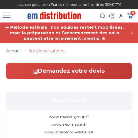
Gestion des cookies
Livraison gratuite en France métropolitaine à partir de 360 € TTC
0
☀️ Période estivale : nos équipes restent mobilisées,
mais la préparation et l’acheminement des colis
peuvent être lérègement ralentis. ☀️
Accueil
Nos localisations
Demandez votre devis
Sites internet
www.master-group.fr
www.elec-master.fr
www.societenouvellelouis.fr