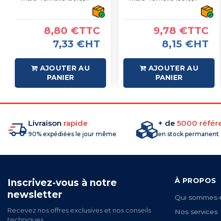
type faston, rouge
type faston, bleu
6.3mm - sachet de 100
6.3mm - sachet de 100
pcs
pcs
8,80 €TTC
9,78 €TTC
7,33 €HT
8,15 €HT
AJOUTER AU
AJOUTER AU
PANIER
PANIER
Livraison
rapide
+ de
5000 référ
90% expédiées le jour même
en stock permanent
À PROPOS
Inscrivez-vous à notre
newsletter
Qui sommes-
Recevez nos offres exclusives et nos conseils
Nos services
techniques