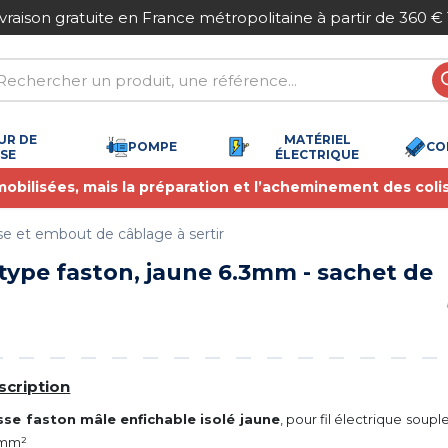
Paiement sécurisé
UR DE
MATÉRIEL
POMPE
CO
SSE
ÉLECTRIQUE
 mobilisées, mais la préparation et l’acheminement des coli
e et embout de câblage à sertir
, type faston, jaune 6.3mm - sachet de
scription
se faston mâle enfichable isolé jaune
, pour fil électrique soupl
6mm²