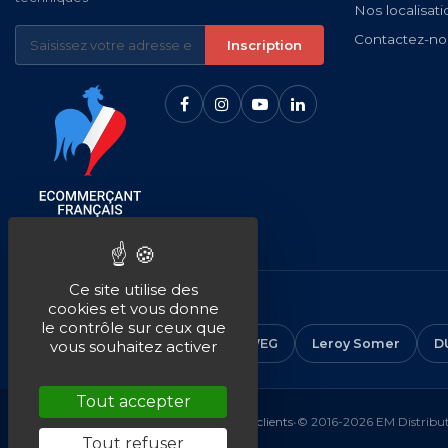
Nos localisati
Contactez-no
Inscription
Ce site utilise des
NOS MARQUES
cookies et vous donne
le contrôle sur ceux que
CEMER
ALMO
ABB
WEG
Leroy Somer
D
vous souhaitez activer
Tout accepter
Mentions légales
•
CGV
•
Plan du site
•
Avis clients
•
© 2016-2026 EM Distributi
Tout refuser