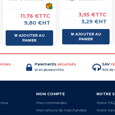
type faston, jaune
pcs
6.3mm - sachet de 100
pcs
3,95 €TTC
11,76 €TTC
3,29 €HT
9,80 €HT
AJOUTER AU
AJOUTER AU
PANIER
PANIER
ences
Paiements
sécurisés
SAV
ré
et en plusieurs fois
94% de c
MON COMPTE
NOTRE S
nous
Mes commandes
Notre FA
Mes retours de marchandise
Notre Ser