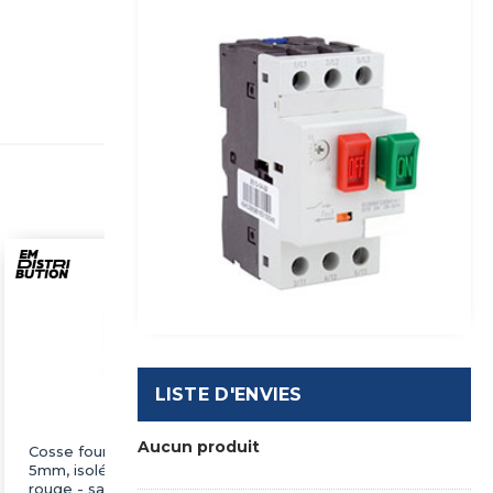
LISTE D'ENVIES
Aucun produit
Cosse fourches à sertir
Cosse fourches à sertir
5mm, isolé, 0.5-1.5mm²,
6mm, isolé, 0.5-1.5mm²,
rouge - sachet de 100
rouge - sachet de 100