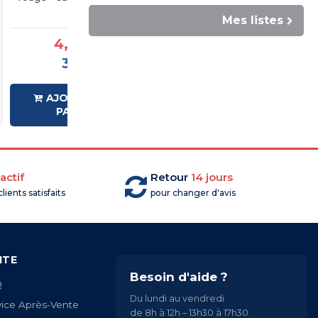
pcs
pcs
Mes listes
4,56 €TTC
4,75 €TTC
3,80 €HT
3,96 €HT
AJOUTER AU
AJOUTER AU
PANIER
PANIER
actif
Retour
14 jours
lients satisfaits
pour changer d'avis
ITE
Besoin d'aide ?
Q
Du lundi au vendredi
vice Après-Vente
de 8h à 12h – 13h30 à 17h30