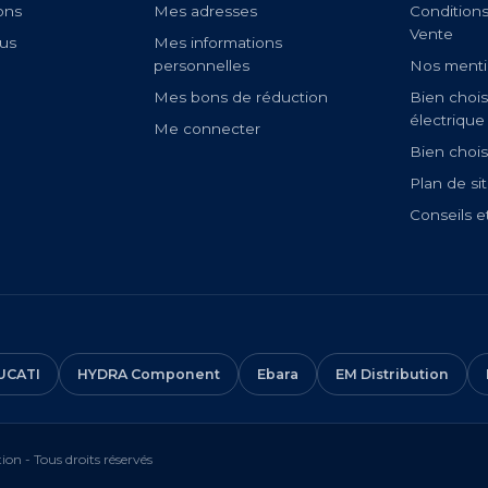
ons
Mes adresses
Condition
Vente
us
Mes informations
personnelles
Nos menti
Mes bons de réduction
Bien chois
électrique
Me connecter
Bien chois
Plan de si
Conseils e
UCATI
HYDRA Component
Ebara
EM Distribution
on - Tous droits réservés