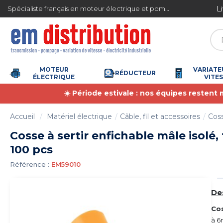
Gestion des cookies
uite en France métropolitaine à partir de 360 € TTC
Spécialiste français en moteur électrique et pompe à eau
MOTEUR
VARIATE
RÉDUCTEUR
ÉLECTRIQUE
VITE
☀️ Période estivale : nos équipes restent
Accueil
Matériel électrique
Câble, fil et accessoires
Coss
Cosse à sertir enfichable mâle isolé
100 pcs
Référence :
EM59010
De
Cos
à 