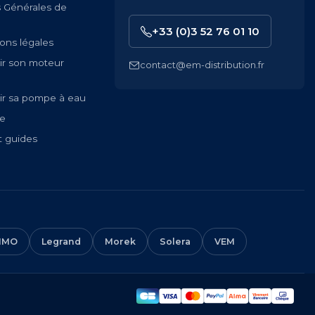
s Générales de
+33 (0)3 52 76 01 10
ons légales
ir son moteur
contact@em-distribution.fr
ir sa pompe à eau
te
t guides
IMO
Legrand
Morek
Solera
VEM