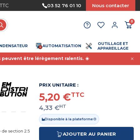
Nous acceptons le paiement par mandat
03 52 76 01 10
Nous contacter
0
OUTILLAGE ET
NDENSATEUR
AUTOMATISATION
APPAREILLAGE
s peuvent être lérègement ralentis. ☀️
PRIX UNITAIRE :
5,20 €
TTC
HT
4,33 €
Disponible à la plateforme
e de section 2.5
AJOUTER AU PANIER