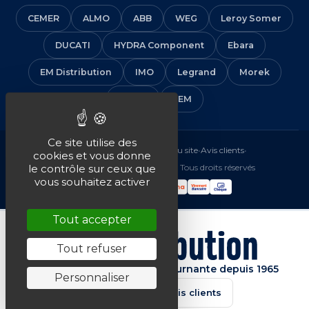
CEMER
ALMO
ABB
WEG
Leroy Somer
DUCATI
HYDRA Component
Ebara
EM Distribution
IMO
Legrand
Morek
Solera
VEM
Ce site utilise des
Mentions légales
•
CGV
•
Plan du site
•
Avis clients
•
cookies et vous donne
© 2016-2026 EM Distribution - Tous droits réservés
le contrôle sur ceux que
vous souhaitez activer
Tout accepter
Tout refuser
Spécialiste de la machine tournante depuis 1965
Personnaliser
★★★★★
4.7/5 · Avis clients