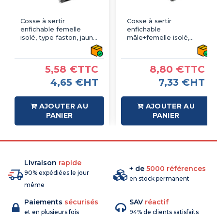
Cosse à sertir
Cosse à sertir
enfichable femelle
enfichable
isolé, type faston, jaune
mâle+femelle isolé,
6.3mm - sachet de 100
type faston, rouge
pcs
6.3mm - sachet de 100
pcs
5,58 €TTC
8,80 €TTC
4,65 €HT
7,33 €HT
AJOUTER AU
AJOUTER AU
PANIER
PANIER
Livraison
rapide
+ de
5000 références
90% expédiées le jour
en stock permanent
même
Paiements
sécurisés
SAV
réactif
et en plusieurs fois
94% de clients satisfaits