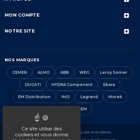
MON COMPTE
NOTRE SITE
NOS MARQUES
CEMER
ALMO
ABB
WEG
Leroy Somer
DUCATI
HYDRA Component
Ebara
EM Distribution
IMO
Legrand
Morek
Solera
VEM
Ce site utilise des
Mentions légales
•
CGV
•
Plan du site
•
Avis clients
•
cookies et vous donne
© 2016-2026 EM Distribution - Tous droits réservés