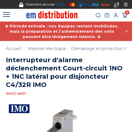
Gestion des cookies
Paiement sécurisé
0
☀️ Période estivale : nos équipes restent mobilisées,
mais la préparation et l’acheminement des colis
peuvent être lérègement ralentis. ☀️
Accueil
Matériel électrique
Démarrage et protection mot
Interrupteur d'alarme
déclenchement Court-circuit 1NO
+ 1NC latéral pour disjoncteur
C4/32R IMO
IMOC4M11