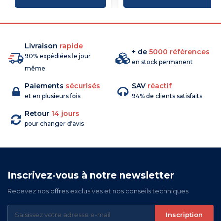
Livraison
rapide
+ de
5000 références
90% expédiées le jour
en stock permanent
même
Paiements
sécurisés
SAV
réactif
et en plusieurs fois
94% de clients satisfaits
Retour
14 jours
pour changer d'avis
Inscrivez-vous à notre newsletter
Recevez nos offres exclusives et nos conseils techniques
Inscription