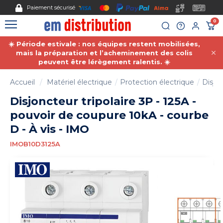
Gestion des cookies
t sécurisé
Nous 
0
☀️ Période estivale : nos équipes restent mobilisées,
mais la préparation et l’acheminement des colis
peuvent être lérègement ralentis. ☀️
Accueil
Matériel électrique
Protection électrique
Disjon
Disjoncteur tripolaire 3P - 125A -
pouvoir de coupure 10kA - courbe
D - À vis - IMO
IMOB10D3125A