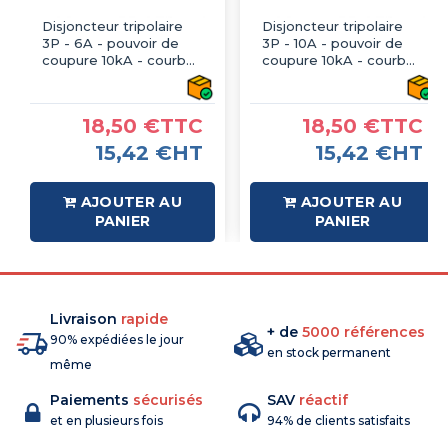
Disjoncteur tripolaire
Disjoncteur tripolaire
3P - 6A - pouvoir de
3P - 10A - pouvoir de
coupure 10kA - courbe
coupure 10kA - courbe
C - À vis - IMO
C - À vis - IMO
18,50 €TTC
18,50 €TTC
15,42 €HT
15,42 €HT
AJOUTER AU
AJOUTER AU
PANIER
PANIER
Livraison
rapide
+ de
5000 références
90% expédiées le jour
en stock permanent
même
Paiements
sécurisés
SAV
réactif
et en plusieurs fois
94% de clients satisfaits