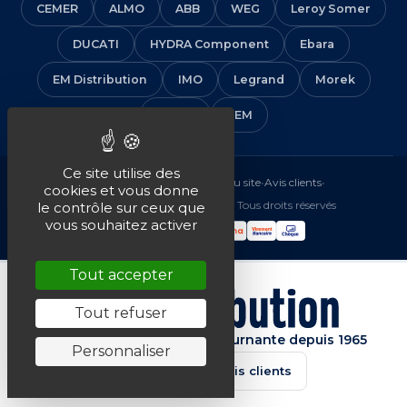
CEMER
ALMO
ABB
WEG
Leroy Somer
DUCATI
HYDRA Component
Ebara
EM Distribution
IMO
Legrand
Morek
Solera
VEM
Ce site utilise des
Mentions légales
•
CGV
•
Plan du site
•
Avis clients
•
cookies et vous donne
© 2016-2026 EM Distribution - Tous droits réservés
le contrôle sur ceux que
vous souhaitez activer
Tout accepter
Tout refuser
Spécialiste de la machine tournante depuis 1965
Personnaliser
★★★★★
4.7/5 · Avis clients