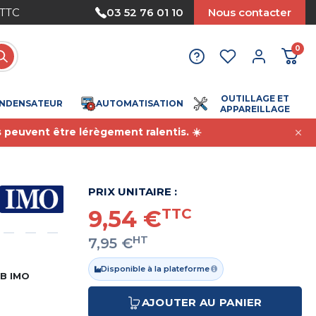
 TTC
Paiement sécurisé
03 52 76 01 10
Nous contacter
0
OUTILLAGE ET
NDENSATEUR
AUTOMATISATION
APPAREILLAGE
s peuvent être lérègement ralentis. ☀️
PRIX UNITAIRE :
9,54 €
TTC
HT
7,95 €
Disponible à la plateforme
CB IMO
AJOUTER AU PANIER