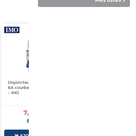
Mes listes
Disjoncteur unipolaire
Disjoncteur unipolaire
6A courbe C 10kA MCB
10A courbe C 10kA MCB
- IMO
- IMO
7,99 €TTC
7,99 €TTC
6,66 €HT
6,66 €HT
AJOUTER AU
AJOUTER AU