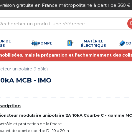
ivraison gratuite en France métropolitaine à partir de 360 €
UR DE
MATÉRIEL
POMPE
CO
SSE
ÉLECTRIQUE
 mobilisées, mais la préparation et l’acheminement des coli
cteur unipolaire (1 pôle)
 10kA MCB - IMO
scription
sjoncteur modulaire unipolaire 2A 10kA Courbe C - gamme M
ontrôle et protection de la Phase
ourant de pointe courbe D : 10 à 20 In