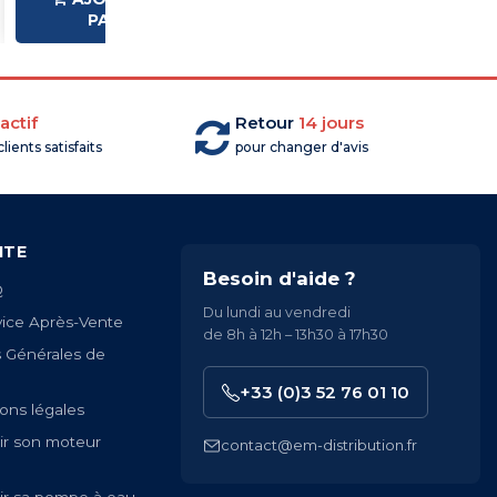
PANIER
PANIER
actif
Retour
14 jours
lients satisfaits
pour changer d'avis
ITE
Besoin d'aide ?
Q
Du lundi au vendredi
vice Après-Vente
de 8h à 12h – 13h30 à 17h30
s Générales de
+33 (0)3 52 76 01 10
ons légales
ir son moteur
contact@em-distribution.fr