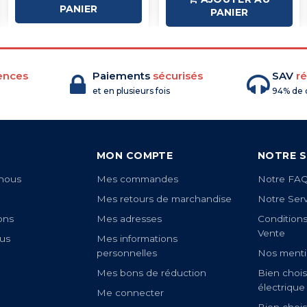
PANIER
PANIER
ences
Paiements
sécurisés
SAV
ré
et en plusieurs fois
94% de c
MON COMPTE
NOTRE S
nous
Mes commandes
Notre FA
Mes retours de marchandise
Notre Ser
ons
Mes adresses
Condition
Vente
us
Mes informations
personnelles
Nos menti
Mes bons de réduction
Bien chois
électrique
Me connecter