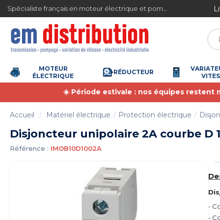
Gestion des cookies
L
Spécialiste français en moteur électrique et pompe à eau
4.7
/
5
(6359 avis)
MOTEUR
VARIATE
RÉDUCTEUR
ÉLECTRIQUE
VITE
☀️ Période estivale : nos équipes restent
Accueil
Matériel électrique
Protection électrique
Disjon
Disjoncteur unipolaire 2A courbe D
Référence :
IMOB10D1002A
De
Di
- C
- C