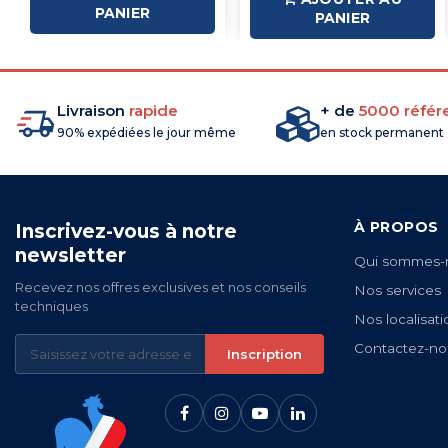
PANIER
PANIER
Livraison
rapide
+ de
5000 référ
90% expédiées le jour même
en stock permanent
À PROPOS
Inscrivez-vous à notre
newsletter
Qui sommes-
Recevez nos offres exclusives et nos conseils
Nos services
techniques
Nos localisati
Contactez-no
Inscription