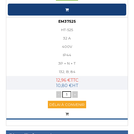
EM37525
HT-525
32 A
400V
IP44
3P + N + T
132, B, 84
12,96 €TTC
10,80 €HT
-
+
DÉLAI À CONVENIR