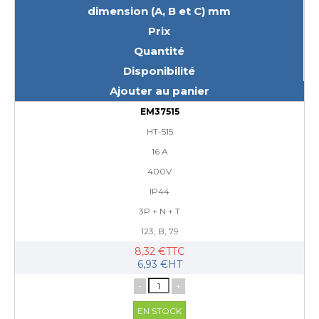
dimension (A, B et C) mm
Prix
Quantité
Disponibilité
Ajouter au panier
EM37515
HT-515
16 A
400V
IP44
3P + N + T
123, B, 79
8,32 €TTC
6,93 €HT
-
+
EN STOCK