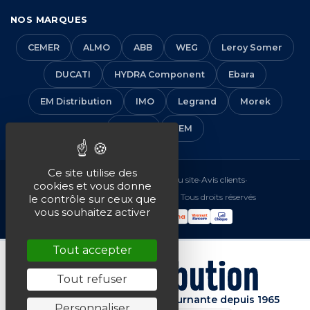
NOS MARQUES
CEMER
ALMO
ABB
WEG
Leroy Somer
DUCATI
HYDRA Component
Ebara
EM Distribution
IMO
Legrand
Morek
Solera
VEM
Ce site utilise des
Mentions légales
•
CGV
•
Plan du site
•
Avis clients
•
cookies et vous donne
© 2016-2026 EM Distribution - Tous droits réservés
le contrôle sur ceux que
vous souhaitez activer
Tout accepter
Tout refuser
Spécialiste de la machine tournante depuis 1965
Personnaliser