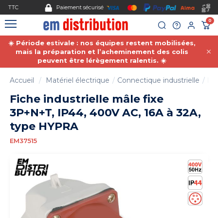
Gestion des cookies
Paiement sécurisé
0
☀️ Période estivale : nos équipes restent mobilisées,
mais la préparation et l’acheminement des colis
peuvent être lérègement ralentis. ☀️
Accueil
Matériel électrique
Connectique industrielle
Fic
Fiche industrielle mâle fixe
3P+N+T, IP44, 400V AC, 16A à 32A,
type HYPRA
EM37515