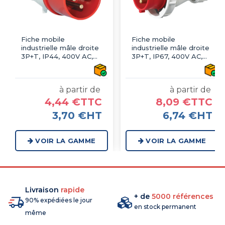
Fiche mobile
Fiche mobile
industrielle mâle droite
industrielle mâle droite
3P+T, IP44, 400V AC,
3P+T, IP67, 400V AC,
16A à 32A, type HYPRA
16A à 125A, type
HYPRA
à partir de
à partir de
4,44 €TTC
8,09 €TTC
3,70 €HT
6,74 €HT
VOIR LA GAMME
VOIR LA GAMME
Livraison
rapide
+ de
5000 références
90% expédiées le jour
en stock permanent
même