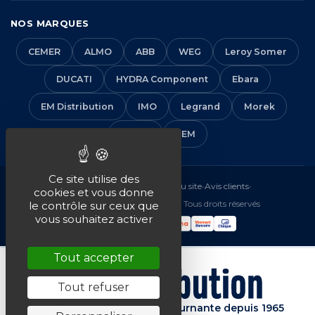
NOS MARQUES
CEMER
ALMO
ABB
WEG
Leroy Somer
DUCATI
HYDRA Component
Ebara
EM Distribution
IMO
Legrand
Morek
Solera
VEM
Ce site utilise des
Mentions légales
•
CGV
•
Plan du site
•
Avis clients
•
cookies et vous donne
© 2016-2026 EM Distribution - Tous droits réservés
le contrôle sur ceux que
vous souhaitez activer
Tout accepter
Tout refuser
Spécialiste de la machine tournante depuis 1965