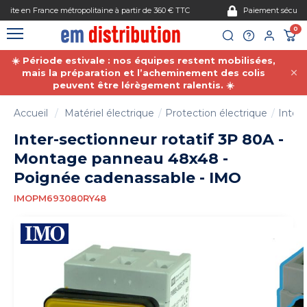
Gestion des cookies
Paiement sécurisé
0
☀️ Période estivale : nos équipes restent mobilisées,
mais la préparation et l’acheminement des colis
peuvent être lérègement ralentis. ☀️
Accueil
Matériel électrique
Protection électrique
Inter-
Inter-sectionneur rotatif 3P 80A -
Montage panneau 48x48 -
Poignée cadenassable - IMO
IMOPM693080RY48