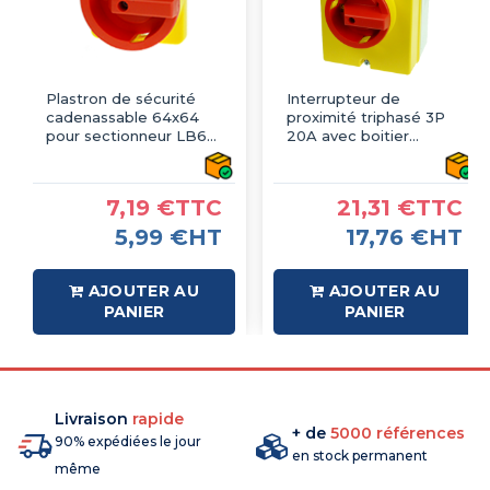
Plastron de sécurité
Interrupteur de
cadenassable 64x64
proximité triphasé 3P
pour sectionneur LB69
20A avec boitier
- IMO
étanche IP66 -
Sectionneur
cadenassable
7,19 €TTC
21,31 €TTC
5,99 €HT
17,76 €HT
AJOUTER AU
AJOUTER AU
PANIER
PANIER
Livraison
rapide
+ de
5000 références
90% expédiées le jour
en stock permanent
même