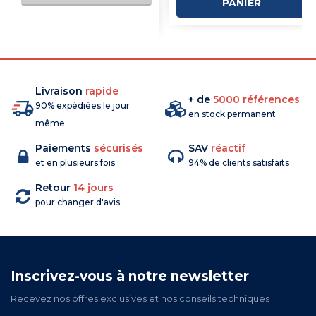
PANIER
COMMANDE
Livraison
rapide
+ de
5000 références
90% expédiées le jour
en stock permanent
même
Paiements
sécurisés
SAV
réactif
et en plusieurs fois
94% de clients satisfaits
Retour
14 jours
pour changer d'avis
Inscrivez-vous à notre newsletter
Recevez nos offres exclusives et nos conseils techniques