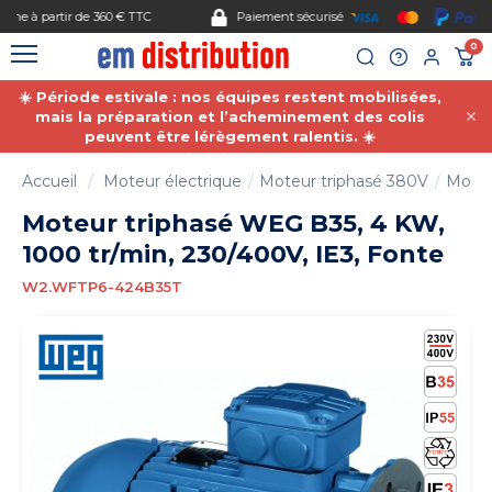
Gestion des cookies
Paiement sécurisé
0
☀️ Période estivale : nos équipes restent mobilisées,
mais la préparation et l’acheminement des colis
peuvent être lérègement ralentis. ☀️
Accueil
Moteur électrique
Moteur triphasé 380V
Moteu
Moteur triphasé WEG B35, 4 KW,
1000 tr/min, 230/400V, IE3, Fonte
W2.WFTP6-424B35T