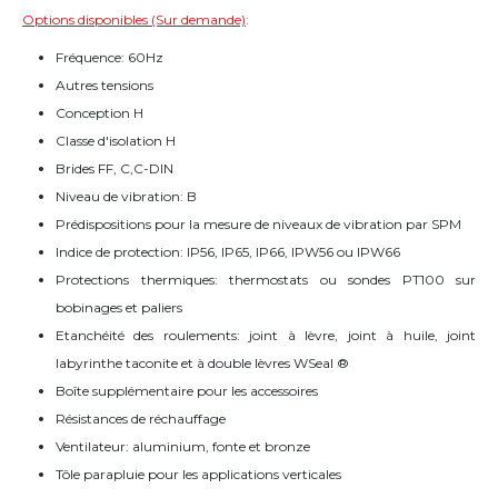
Options disponibles (Sur demande)
:
Fréquence: 60Hz
Autres tensions
Conception H
Classe d'isolation H
Brides FF, C,C-DIN
Niveau de vibration: B
Prédispositions pour la mesure de niveaux de vibration par SPM
Indice de protection: IP56, IP65, IP66, IPW56 ou IPW66
Protections thermiques: thermostats ou sondes PT100 sur
bobinages et paliers
Etanchéité des roulements: joint à lèvre, joint à huile, joint
labyrinthe taconite et à double lèvres WSeal ®
Boîte supplémentaire pour les accessoires
Résistances de réchauffage
Ventilateur: aluminium, fonte et bronze
Tôle parapluie pour les applications verticales