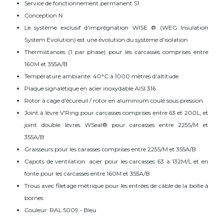
Service de fonctionnement permanent S1
Conception N
Le système exclusif d'imprégnation WISE ® (WEG Insulation
System Evolution) est une évolution du système d'isolation
Thermistances (1 par phase) pour les carcasses comprises entre
160M et 355A/B
Température ambiante: 40°C à 1000 mètres d'altitude
Plaque signalétique en acier inoxydable AISI 316
Rotor à cage d'écureuil / rotor en aluminium coulé sous pression
Joint à lèvre V'Ring pour carcasses comprises entre 63 et 200L, et
joint double lèvres WSeal® pour carcasses entre 225S/M et
355A/B
Graisseurs pour les carasses comprises entre 225S/M et 355A/B
Capots de ventilation: acier pour les carcasses 63 à 132M/L et en
fonte pour les carcasses entre 160M et 355A/B
Trous avec filetage métrique pour les entrées de câble de la boîte à
bornes
Couleur: RAL 5009 - Bleu