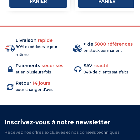
PANIER
PANIER
Livraison
rapide
+ de
5000 références
90% expédiées le jour
en stock permanent
même
Paiements
sécurisés
SAV
réactif
et en plusieurs fois
94% de clients satisfaits
Retour
14 jours
pour changer d'avis
Inscrivez-vous à notre newsletter
Recevez nos offres exclusives et nos conseils techniques