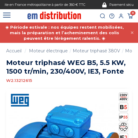
Gestion des cookies
Paiement sécurisé
0
☀️ Période estivale : nos équipes restent mobilisées,
mais la préparation et l’acheminement des colis
peuvent être lérègement ralentis. ☀️
Accueil
Moteur électrique
Moteur triphasé 380V
Moteu
Moteur triphasé WEG B5, 5.5 KW,
1500 tr/min, 230/400V, IE3, Fonte
W2.13212615