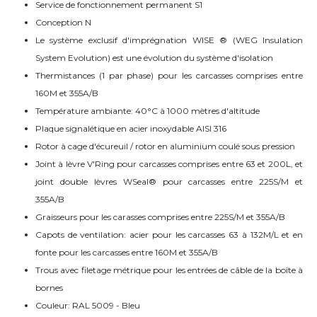
Service de fonctionnement permanent S1
Conception N
Le système exclusif d'imprégnation WISE ® (WEG Insulation
System Evolution) est une évolution du système d'isolation
Thermistances (1 par phase) pour les carcasses comprises entre
160M et 355A/B
Température ambiante: 40°C à 1000 mètres d'altitude
Plaque signalétique en acier inoxydable AISI 316
Rotor à cage d'écureuil / rotor en aluminium coulé sous pression
Joint à lèvre V'Ring pour carcasses comprises entre 63 et 200L, et
joint double lèvres WSeal® pour carcasses entre 225S/M et
355A/B
Graisseurs pour les carasses comprises entre 225S/M et 355A/B
Capots de ventilation: acier pour les carcasses 63 à 132M/L et en
fonte pour les carcasses entre 160M et 355A/B
Trous avec filetage métrique pour les entrées de câble de la boîte à
bornes
Couleur: RAL 5009 - Bleu