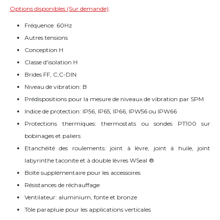
Options disponibles (Sur demande)
:
Fréquence: 60Hz
Autres tensions
Conception H
Classe d'isolation H
Brides FF, C,C-DIN
Niveau de vibration: B
Prédispositions pour la mesure de niveaux de vibration par SPM
Indice de protection: IP56, IP65, IP66, IPW56 ou IPW66
Protections thermiques: thermostats ou sondes PT100 sur
bobinages et paliers
Etanchéité des roulements: joint à lèvre, joint à huile, joint
labyrinthe taconite et à double lèvres WSeal ®
Boîte supplémentaire pour les accessoires
Résistances de réchauffage
Ventilateur: aluminium, fonte et bronze
Tôle parapluie pour les applications verticales