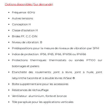
Options disponibles (Sur demande)
:
Fréquence: 60Hz
Autres tensions
Conception H
Classe d'isolation H
Brides FF, C,C-DIN
Niveau de vibration: B
Prédispositions pour la mesure de niveaux de vibration par SPM
Indice de protection: IP56, IP65, IP66, IPW56 ou IPW66
Protections thermiques: thermostats ou sondes PT100 sur
bobinages et paliers
Etanchéité des roulements: joint à lèvre, joint à huile, joint
labyrinthe taconite et à double lèvres WSeal ®
Boîte supplémentaire pour les accessoires
Résistances de réchauffage
Ventilateur: aluminium, fonte et bronze
Tôle parapluie pour les applications verticales