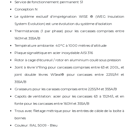
Service de fonctionnement permanent S1
Conception N
Le système exclusif d'imprégnation WISE ® (WEG Insulation
System Evolution) est une évolution du système d'isolation
Thermistances (1 par phase) pour les carcasses comprises entre
160M et 355A/B
Température ambiante: 40°C à 1000 mètres d'altitude
Plaque signalétique en acier inoxydable AISI 316
Rotor à cage d'écureuil / rotor en aluminium coulé sous pression
Joint à lèvre V'Ring pour carcasses comprises entre 63 et 200L, et
joint double lèvres WSeal® pour carcasses entre 225S/M et
355A/B
Graisseurs pour les carasses comprises entre 225S/M et 355A/B
Capots de ventilation: acier pour les carcasses 63 à 132M/L et en
fonte pour les carcasses entre 160M et 355A/B
Trous avec filetage métrique pour les entrées de câble de la boîte à
bornes
Couleur: RAL 5009 - Bleu