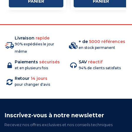
PANIER
PANIER
Livraison
rapide
+ de
5000 références
90% expédiées le jour
en stock permanent
même
Paiements
sécurisés
SAV
réactif
et en plusieurs fois
94% de clients satisfaits
Retour
14 jours
pour changer d'avis
Inscrivez-vous à notre newsletter
Recevez nos offres exclusives et nos conseils techniques