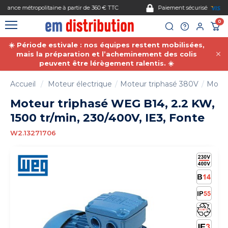
Gestion des cookies
Paiement sécurisé
0
☀️ Période estivale : nos équipes restent mobilisées,
mais la préparation et l’acheminement des colis
peuvent être lérègement ralentis. ☀️
Accueil
Moteur électrique
Moteur triphasé 380V
Moteu
Moteur triphasé WEG B14, 2.2 KW,
1500 tr/min, 230/400V, IE3, Fonte
W2.13271706