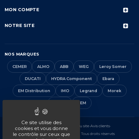
MON COMPTE
NOTRE SITE
NOS MARQUES
CEMER
ALMO
ABB
WEG
Leroy Somer
DUCATI
HYDRA Component
Ebara
EM Distribution
IMO
Legrand
Morek
Solera
VEM
Ce site utilise des
Mentions légales
•
CGV
•
Plan du site
•
Avis clients
•
cookies et vous donne
© 2016-2026 EM Distribution - Tous droits réservés
le contrôle sur ceux que