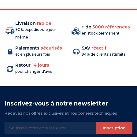
Livraison
rapide
+ de
5000 références
90% expédiées le jour
en stock permanent
même
Paiements
sécurisés
SAV
réactif
et en plusieurs fois
94% de clients satisfaits
Retour
14 jours
pour changer d'avis
Inscrivez-vous à notre newsletter
Recevez nos offres exclusives et nos conseils techniques
Inscription