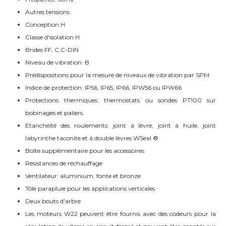
Autres tensions
Conception H
Classe d'isolation H
Brides FF, C,C-DIN
Niveau de vibration: B
Prédispositions pour la mesure de niveaux de vibration par SPM
Indice de protection: IP56, IP65, IP66, IPW56 ou IPW66
Protections thermiques: thermostats ou sondes PT100 sur
bobinages et paliers
Etanchéité des roulements: joint à lèvre, joint à huile, joint
labyrinthe taconite et à double lèvres WSeal ®
Boîte supplémentaire pour les accessoires
Résistances de réchauffage
Ventilateur: aluminium, fonte et bronze
Tôle parapluie pour les applications verticales
Deux bouts d'arbre
Les moteurs W22 peuvent être fournis avec des codeurs pour la