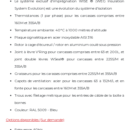
Le système exclusif d'imprégnation WISE ® (WEG Insulation
System Evolution) est une évolution du système d'isolation
Thermistances (1 par phase) pour les carcasses comprises entre
160M et 355A/B
Température ambiante: 40°C à 1000 mètres d'altitude
Plaque signalétique en acier inoxydable AISI 316
Rotor à cage d'écureuil / rotor en aluminium coulé sous pression
Joint à lèvre V'Ring pour carcasses comprises entre 63 et 200L, et
joint double lèvres WSeal® pour carcasses entre 225S/M et
355A/B
Graisseurs pour les carasses comprises entre 225S/M et 355A/B
Capots de ventilation: acier pour les carcasses 63 à 132M/L et en
fonte pour les carcasses entre 160M et 355A/B
Trous avec filetage métrique pour les entrées de câble de la boîte à
bornes
Couleur: RAL 5009 - Bleu
Options disponibles (Sur demande)
:
Fréquence: 60Hz