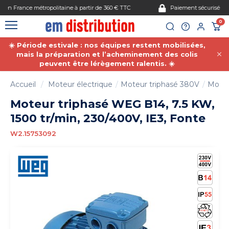
Gestion des cookies
Paiement sécurisé
0
☀️ Période estivale : nos équipes restent mobilisées,
mais la préparation et l’acheminement des colis
peuvent être lérègement ralentis. ☀️
Accueil
Moteur électrique
Moteur triphasé 380V
Moteu
Moteur triphasé WEG B14, 7.5 KW,
1500 tr/min, 230/400V, IE3, Fonte
W2.15753092