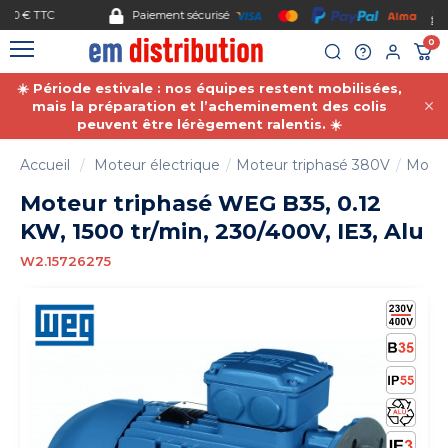
Gestion des cookies
Paiement sécurisé
0
☀️ Période estivale : nos équipes restent mobilisées,
mais la préparation et l’acheminement des colis
peuvent être lérègement ralentis. ☀️
Accueil
Moteur électrique
Moteur triphasé 380V
Moteu
Moteur triphasé WEG B35, 0.12
KW, 1500 tr/min, 230/400V, IE3, Alu
W2.15726275