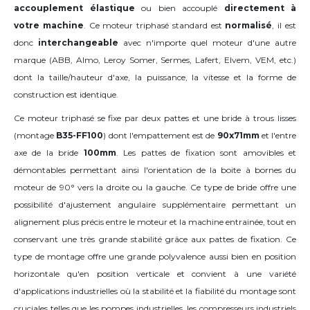
accouplement élastique
ou bien accouplé
directement à
votre machine
. Ce moteur triphasé standard est
normalisé
, il est
donc
interchangeable
avec n'importe quel moteur d'une autre
marque (ABB, Almo, Leroy Somer, Sermes, Lafert, Elvem, VEM, etc.)
dont la taille/hauteur d'axe, la puissance, la vitesse et la forme de
construction est identique.
Ce moteur triphasé se fixe par deux pattes et une bride à trous lisses
(montage
B35-FF100
) dont l'empattement est de
90x71mm
et l'entre
axe de la bride
100mm
. Les pattes de fixation sont amovibles et
démontables permettant ainsi l'orientation de la boite à bornes du
moteur de
90°
vers la droite ou la gauche
. Ce type de bride offre une
possibilité d'ajustement angulaire supplémentaire permettant un
alignement plus précis entre le moteur et la machine entrainée, tout en
conservant une très grande stabilité grâce aux pattes de fixation. Ce
type de montage offre une grande polyvalence aussi bien en position
horizontale qu'en position verticale et convient à une variété
d'applications industrielles où la stabilité et la fiabilité du montage sont
cruciales telles que les pompes industrielles, les compresseurs industriels