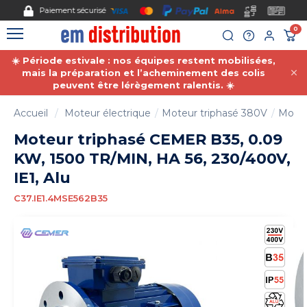
Gestion des cookies
Paiement sécurisé
0
☀️ Période estivale : nos équipes restent mobilisées,
mais la préparation et l’acheminement des colis
peuvent être lérègement ralentis. ☀️
Accueil
Moteur électrique
Moteur triphasé 380V
Moteu
Moteur triphasé CEMER B35, 0.09
KW, 1500 TR/MIN, HA 56, 230/400V,
IE1, Alu
C37.IE1.4MSE562B35