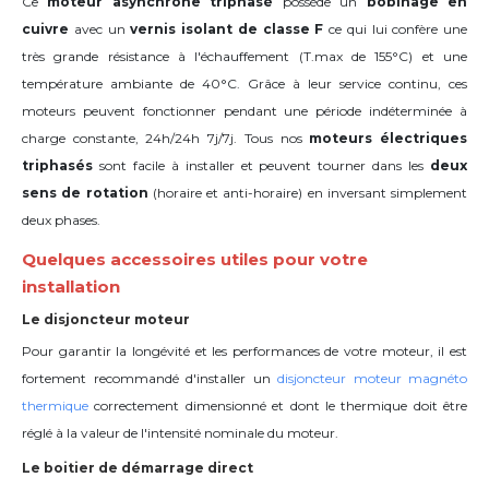
Ce
moteur asynchrone triphasé
possède un
bobinage en
cuivre
avec un
vernis isolant de classe F
ce qui lui confère une
très grande résistance à l'échauffement (T.max de 155°C) et une
température ambiante de 40°C
. Grâce à leur service continu, ces
moteurs peuvent fonctionner pendant une période indéterminée à
charge constante, 24h/24h 7j/7j. Tous nos
moteurs électriques
triphasés
sont facile à installer et peuvent tourner dans les
deux
sens de rotation
(horaire et anti-horaire) en inversant simplement
deux phases.
Quelques accessoires utiles pour votre
installation
Le disjoncteur moteur
Pour garantir la longévité et les performances de votre moteur, il est
fortement recommandé d'installer un
disjoncteur moteur magnéto
thermique
correctement dimensionné et dont le thermique doit être
réglé à la valeur de l'intensité nominale du moteur.
Le boitier de démarrage direct