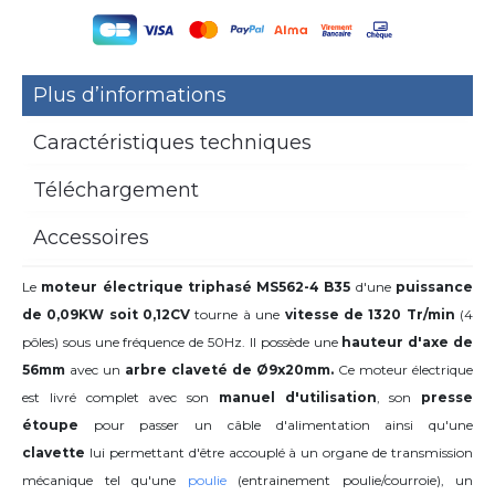
Plus d’informations
Caractéristiques techniques
Téléchargement
Accessoires
Le
moteur électrique triphasé MS562-4 B35
d'une
puissance
de 0,09KW soit 0,12CV
tourne à une
vitesse de 1320 Tr/min
(4
pôles) sous une fréquence de 50Hz. Il possède une
hauteur d'axe de
56mm
avec
un
arbre claveté de Ø9x20mm.
Ce moteur électrique
est livré complet avec son
manuel d'utilisation
, son
presse
étoupe
pour passer un câble d'alimentation ainsi qu'une
clavette
lui permettant d'être accouplé à un organe de transmission
mécanique tel qu'une
poulie
(entrainement poulie/courroie), un