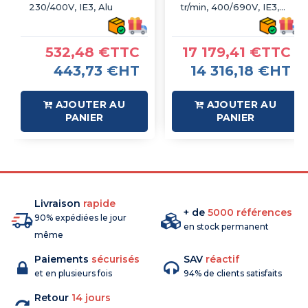
230/400V, IE3, Alu
tr/min, 400/690V, IE3,
Fonte
532,48 €TTC
17 179,41 €TTC
443,73 €HT
14 316,18 €HT
AJOUTER AU
AJOUTER AU
PANIER
PANIER
Livraison
rapide
+ de
5000 références
90% expédiées le jour
en stock permanent
même
Paiements
sécurisés
SAV
réactif
et en plusieurs fois
94% de clients satisfaits
Retour
14 jours