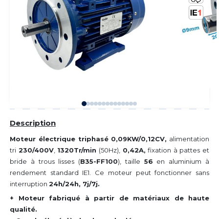
Description
Moteur électrique triphasé 0,09KW/0,12CV,
alimentation
tri
230/400V
,
1320Tr/min
(50Hz),
0,42A
,
fixation à pattes et
bride à trous lisses (
B35-FF100
), taille
56
en aluminium à
rendement standard IE1. Ce moteur peut fonctionner sans
interruption
24h/24h, 7j/7j.
+ Moteur fabriqué à partir de matériaux de haute
qualité.