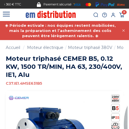
Gestion des cookies
Paiement sécurisé
0
☀️ Période estivale : nos équipes restent mobilisées,
mais la préparation et l’acheminement des colis
peuvent être lérègement ralentis. ☀️
Accueil
Moteur électrique
Moteur triphasé 380V
Moteu
Moteur triphasé CEMER B5, 0.12
KW, 1500 TR/MIN, HA 63, 230/400V,
IE1, Alu
C37.IE1.4MSE631B5