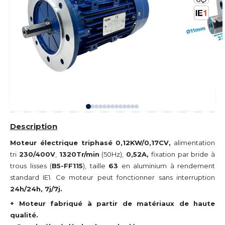
Description
Moteur électrique triphasé 0,12KW/0,17CV,
alimentation
tri
230/400V
,
1320Tr/min
(50Hz),
0,52A
,
fixation par bride à
trous lisses (
B5-FF115
), taille
63
en aluminium à rendement
standard IE1. Ce moteur peut fonctionner sans interruption
24h/24h, 7j/7j.
+ Moteur fabriqué à partir de matériaux de haute
qualité.