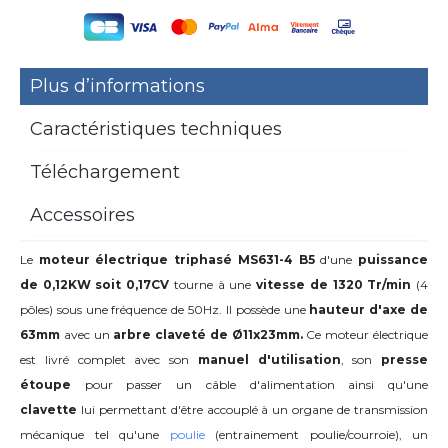
Plus d’informations
Caractéristiques techniques
Téléchargement
Accessoires
Le
moteur électrique triphasé MS631-4 B5
d'une
puissance
de 0,12KW soit 0,17CV
tourne à une
vitesse de 1320 Tr/min
(4
pôles) sous une fréquence de 50Hz. Il possède une
hauteur d'axe de
63mm
avec
un
arbre claveté de Ø11x23mm.
Ce moteur électrique
est livré complet avec son
manuel d'utilisation
, son
presse
étoupe
pour passer un câble d'alimentation ainsi qu'une
clavette
lui permettant d'être accouplé à un organe de transmission
mécanique tel qu'une
poulie
(entrainement poulie/courroie), un