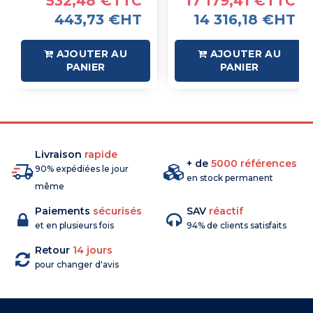
532,48 €TTC
17 179,41 €TTC
443,73 €HT
14 316,18 €HT
AJOUTER AU
AJOUTER AU
PANIER
PANIER
Livraison
rapide
+ de
5000 références
90% expédiées le jour
en stock permanent
même
Paiements
sécurisés
SAV
réactif
et en plusieurs fois
94% de clients satisfaits
Retour
14 jours
pour changer d'avis