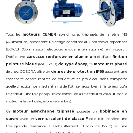
Tous les
moteurs CEMER
asynchrones triphasés de la série MS
(Aluminium) présentent un design conforme aux normes européennes
IEC/CEI (Commission électrotechnique internationale) en vigueur.
Doté d'une
carcasse renforcée
en aluminium
et d'une
finition
peinture bleue
(RAL 5010)
de type époxy
, ce
moteur triphasé
de chez COSGRA offre un
degrés de protection IP55
assurant une
étanchéité contre l'entrée de poudre et de jets d'eau dans n'importe
quelle direction, permettant ainsi de l'utiliser aussi bien à l'intérieur qu'à
l'extérieur (une tôle parapluie est conseillée à l'extérieur si vous utilisez le
moteur à la verticale, arbre vers le bas).
Ce
moteur asynchrone triphasé
possède un
bobinage en
cuivre
avec un
vernis isolant de classe F
ce qui lui confère une
très grande résistance à l'échauffement (T.max de 155°C) et une