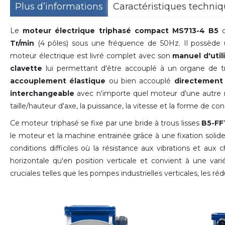
Plus d’informations
Caractéristiques techni
Le
moteur électrique triphasé compact MS713-4 B5
d
Tr/min
(4 pôles) sous une fréquence de 50Hz. Il possède
moteur électrique est livré complet avec son
manuel d'util
clavette
lui permettant d'être accouplé à un organe de 
accouplement élastique
ou bien accouplé
directement
interchangeable
avec n'importe quel moteur d'une autre 
taille/hauteur d'axe, la puissance, la vitesse et la forme de co
Ce moteur triphasé se fixe par une bride à trous lisses
B5-FF
le moteur et la machine entrainée grâce à une fixation solide
conditions difficiles où la résistance aux vibrations et aux
horizontale qu'en position verticale et convient à une varié
cruciales telles que les pompes industrielles verticales, les ré