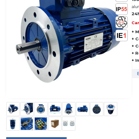
alu
24h
Car
+ M
+ C
+ C
+ R
+ I