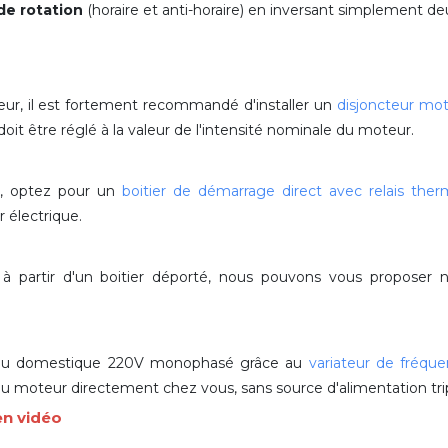
de rotation
(horaire et anti-horaire) en inversant simplement de
eur, il est fortement recommandé d'installer un
disjoncteur mo
t être réglé à la valeur de l'intensité nominale du moteur.
r, optez pour un
boitier de démarrage direct avec relais ther
 électrique.
t à partir d'un boitier déporté, nous pouvons vous propose
au domestique 220V monophasé grâce au
variateur de fréqu
e du moteur directement chez vous, sans source d'alimentation tr
en vidéo