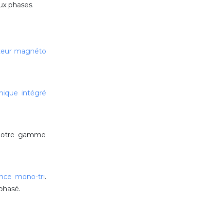
ux phases.
teur magnéto
mique intégré
r notre gamme
ence mono-tri
.
iphasé.