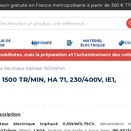
Paiement sécurisé
UR DE
MATÉRIEL
POMPE
CO
SSE
ÉLECTRIQUE
 mobilisées, mais la préparation et l’acheminement des coli
r électrique triphasé 1500tr/min
1500 TR/MIN, HA 71, 230/400V, IE1,
scription
1 avis)
teur électrique triphasé 0,55kW/0,75CV,
alimentation 
80Tr/min
(50Hz),
1,60A,
fixation par bride à trous lisses (
B5-FF13