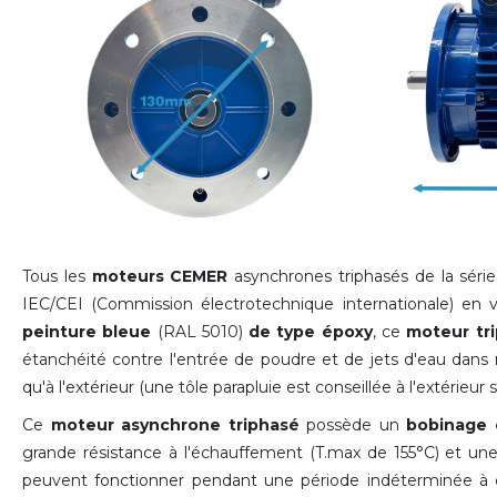
Tous les
moteurs CEMER
asynchrones triphasés de la sér
IEC/CEI (Commission électrotechnique internationale) en
peinture bleue
(RAL 5010)
de type époxy
, ce
moteur tr
étanchéité contre l'entrée de poudre et de jets d'eau dans n'i
qu'à l'extérieur (une tôle parapluie est conseillée à l'extérieur s
Ce
moteur asynchrone triphasé
possède un
bobinage 
grande résistance à l'échauffement (T.max de 155°C) et u
peuvent fonctionner pendant une période indéterminée à c