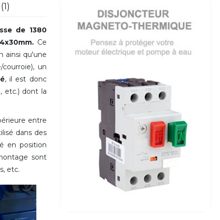
(1)
esse de 1380
Ø14x30mm.
Ce
n ainsi qu'une
courroie), un
sé
, il est donc
etc.) dont la
périeure entre
ilisé dans des
sé en position
u montage sont
s, etc.