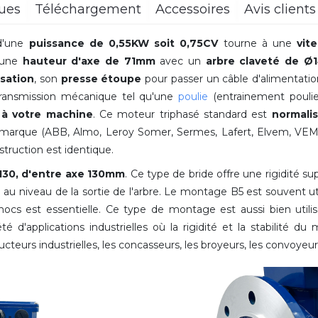
ques
Téléchargement
Accessoires
Avis clients 
'une
puissance de 0,55KW soit 0,75CV
tourne à une
vit
 une
hauteur d'axe de 71mm
avec
un
arbre claveté de 
isation
, son
presse étoupe
pour passer un câble d'alimentatio
transmission mécanique tel qu'une
poulie
(entrainement poulie/
 à votre machine
. Ce moteur triphasé standard est
normali
marque (ABB, Almo, Leroy Somer, Sermes, Lafert, Elvem, VEM, 
nstruction est identique.
130, d'entre axe 130mm
. Ce type de bride offre une rigidité su
 au niveau de la sortie de l'arbre. Le montage B5 est souvent ut
 chocs est essentielle. Ce type de montage est aussi bien utili
té d'applications industrielles où la rigidité et la stabilité d
ducteurs industrielles, les concasseurs, les broyeurs, les convoyeur