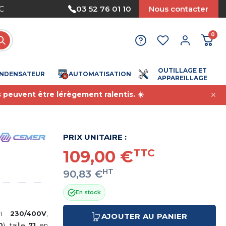
Nous acceptons le paiement par mandat
03 52 76 01 10
Nous contacter
0
OUTILLAGE ET
NDENSATEUR
AUTOMATISATION
APPAREILLAGE
s peuvent être lérègement ralentis. ☀️
PRIX UNITAIRE :
109,00 €
TTC
HT
90,83 €
En stock
tri
230/400V
,
AJOUTER AU PANIER
0
), taille
71
en