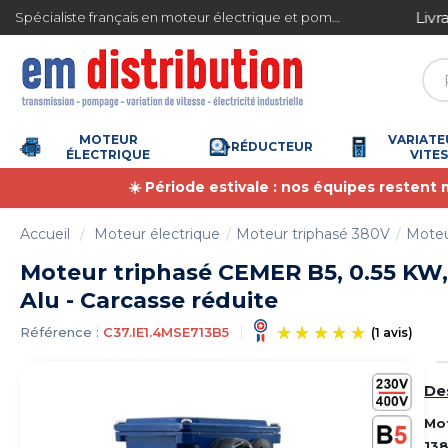
Gestion des cookies
ite en France métropolitaine à partir de 360 € TTC
Spécialiste français en moteur électrique et pompe à eau
MOTEUR
VARIATE
RÉDUCTEUR
ÉLECTRIQUE
VITE
☀️ Période estivale : nos équipes restent
Accueil
Moteur électrique
Moteur triphasé 380V
Moteu
Moteur triphasé CEMER B5, 0.55 KW, 
Alu - Carcasse réduite
Référence :
C37.IE1.4MSE713B5
De
(
Mo
13