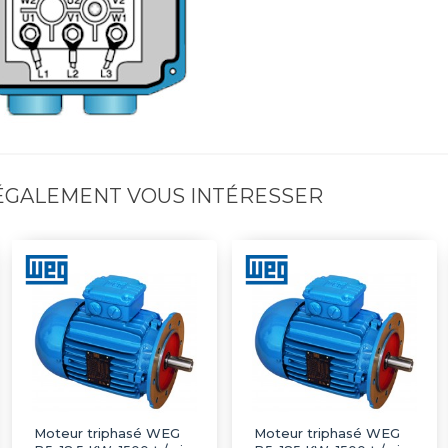
 ÉGALEMENT VOUS INTÉRESSER
Moteur triphasé WEG
Moteur triphasé WEG