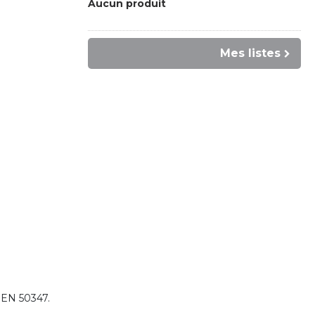
Aucun produit
Mes listes
n EN 50347.