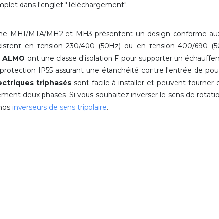
mplet dans l'onglet "Téléchargement".
mme MH1/MTA/MH2 et MH3 présentent un design conforme au
xistent en tension 230/400 (50Hz) ou en tension 400/690 (
s ALMO
ont une classe d'isolation F
pour supporter un échauff
rotection IP55 assurant une étanchéité contre l'entrée de poud
ctriques triphasés
sont facile à installer et peuvent tourner
plement deux phases. Si vous souhaitez inverser le sens de rotat
 nos
inverseurs de sens tripolaire
.