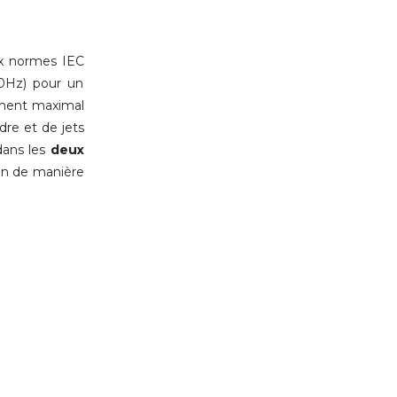
x normes IEC
50Hz) pour un
ement maximal
re et de jets
 dans les
deux
ion de manière