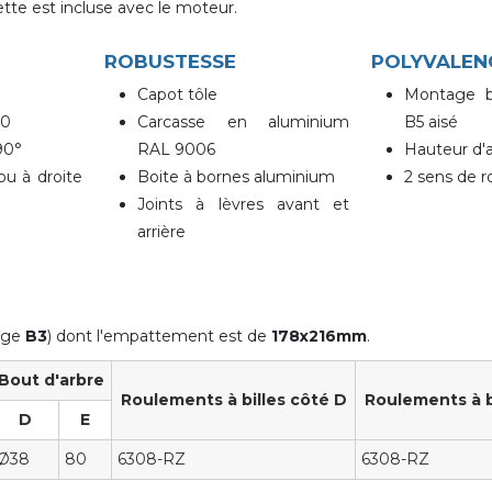
vette est incluse avec le moteur.
ROBUSTESSE
POLYVALEN
Capot tôle
Montage b
00
Carcasse en aluminium
B5 aisé
90°
RAL 9006
Hauteur d'a
ou à droite
Boite à bornes aluminium
2 sens de r
Joints à lèvres avant et
arrière
tage
B3
) dont l'empattement est de
178x216mm
.
Bout d'arbre
Roulements à billes côté D
Roulements à b
D
E
Ø38
80
6308-RZ
6308-RZ