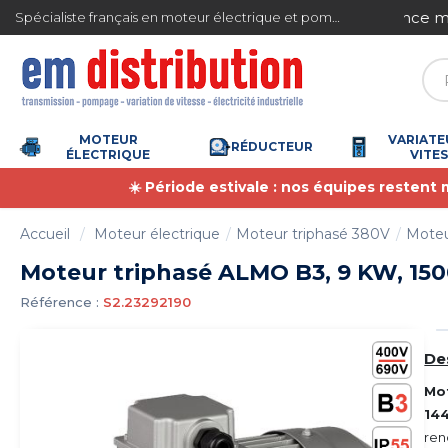
Gestion des cookies
ite en France métropolitaine à partir de 360 € TTC
Spécialiste français en moteur électrique et pompe à eau
MOTEUR
VARIATE
RÉDUCTEUR
ÉLECTRIQUE
VITE
☀️ Période estivale : nos équipes restent
Accueil
Moteur électrique
Moteur triphasé 380V
Moteu
Moteur triphasé ALMO B3, 9 KW, 1500
Référence :
S2.23292190
De
Mo
14
ren