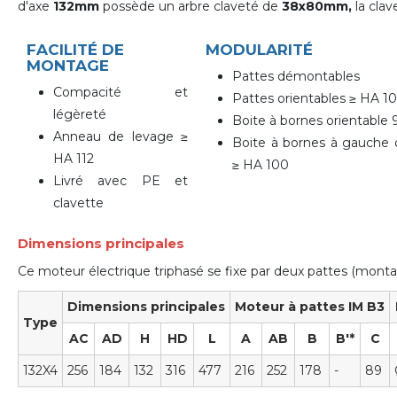
d'axe
132mm
possède un arbre claveté de
38x80mm,
la cla
FACILITÉ DE
MODULARITÉ
MONTAGE
Pattes démontables
Compacité et
Pattes orientables ≥ HA 1
légèreté
Boite à bornes orientable 
Anneau de levage ≥
Boite à bornes à gauche 
HA 112
≥ HA 100
Livré avec PE et
clavette
Dimensions principales
Ce moteur électrique triphasé se fixe par deux pattes (mon
Dimensions principales
Moteur à pattes IM B3
Type
AC
AD
H
HD
L
A
AB
B
B'*
C
132X4
256
184
132
316
477
216
252
178
-
89