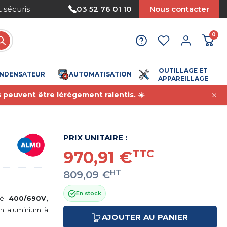
Nous acceptons le paiement par mandat
03 52 76 01 10
Nous contacter
0
OUTILLAGE ET
NDENSATEUR
AUTOMATISATION
APPAREILLAGE
s peuvent être lérègement ralentis. ☀️
PRIX UNITAIRE :
970,91 €
TTC
HT
809,09 €
En stock
sé
400/690V,
n aluminium à
AJOUTER AU PANIER