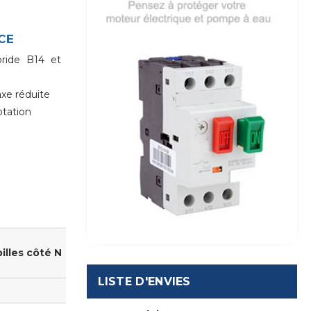
CE
ride B14 et
xe réduite
otation
illes côté N
LISTE D'ENVIES