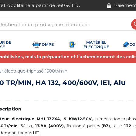
Paiement sécurisé
UR DE
MATÉRIEL
POMPE
CO
SSE
ÉLECTRIQUE
 mobilisées, mais la préparation et l’acheminement des coli
r électrique triphasé 1500tr/min
 TR/MIN, HA 132, 400/600V, IE1, Alu
scription
teur électrique MH1-132X4, 9 KW/12.5CV,
alimentation tripha
40Tr/min
(50Hz),
17.8A (400V),
fixation à pattes (
B3
), taille
132
e
dement standard IE1.