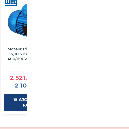
Moteur triphasé WEG
Moteur triphasé WEG
B5, 18.5 KW, 1500 tr/min,
B5, 18.5 KW, 1500 tr/min,
400/690V, IE3, Alu
230/400V, IE3, Fonte
2 521,87 €TTC
1 945,53 €TTC
2 101,56 €HT
1 621,27 €HT
AJOUTER AU
SUR
PANIER
COMMANDE