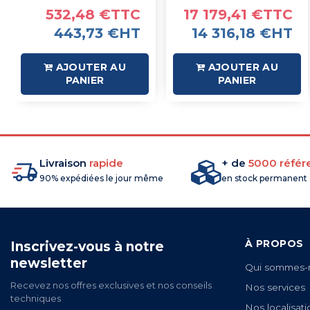
532,48 €TTC
17 179,41 €TTC
443,73 €HT
14 316,18 €HT
AJOUTER AU
AJOUTER AU
PANIER
PANIER
Livraison
rapide
+ de
5000 référ
90% expédiées le jour même
en stock permanent
À PROPOS
Inscrivez-vous à notre
newsletter
Qui sommes-
Recevez nos offres exclusives et nos conseils
Nos services
techniques
Nos localisati