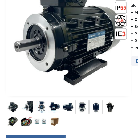
alu
+ M
+ C
+ S
+ P
+ R
+ I