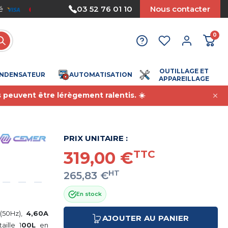
Nous acceptons le paiement par mandat
03 52 76 01 10
Nous contacter
0
OUTILLAGE ET
NDENSATEUR
AUTOMATISATION
APPAREILLAGE
s peuvent être lérègement ralentis. ☀️
PRIX UNITAIRE :
319,00 €
TTC
HT
265,83 €
En stock
(50Hz),
4,60A
AJOUTER AU PANIER
taille 1
00L
en