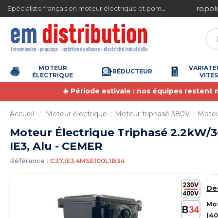
Gestion des cookies
ite en France métropolitaine à partir de 360 € TTC
Spécialiste français en moteur électrique et pompe à eau
MOTEUR
VARIATE
RÉDUCTEUR
ÉLECTRIQUE
VITE
☀️ Période estivale : nos équipes restent
Accueil
Moteur électrique
Moteur triphasé 380V
Moteu
Moteur Électrique Triphasé 2.2kW/3
IE3, Alu - CEMER
Référence :
C37.IE3.4MSE100L1B34
De
Mo
(4