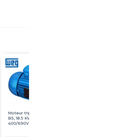
Moteur triphasé WEG
Moteur triphasé WEG
B5, 18.5 KW, 1500 tr/min,
B5, 18.5 KW, 1500 tr/min,
400/690V, IE3, Alu
230/400V, IE3, Fonte