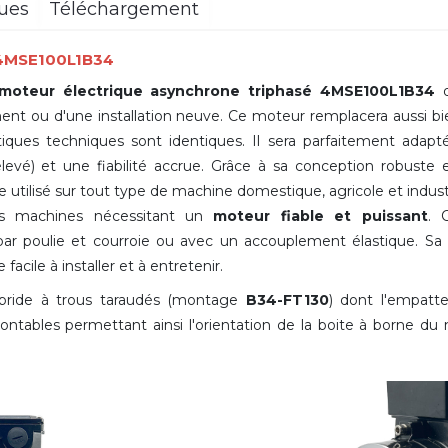
ques
Téléchargement
 4MSE100L1B34
moteur électrique asynchrone triphasé 4MSE100L1B34
d
ent ou d'une installation neuve. Ce moteur remplacera aussi b
ues techniques sont identiques. Il sera parfaitement adapt
evé) et une fiabilité accrue. Grâce à sa conception robuste e
e utilisé sur tout type de machine domestique, agricole et indu
es machines nécessitant un
moteur fiable et puissant
. 
r poulie et courroie ou avec un accouplement élastique. S
facile à installer et à entretenir.
 bride à trous taraudés (montage
B34-FT130
) dont l'empatt
ontables permettant ainsi l'orientation de la boite à borne d