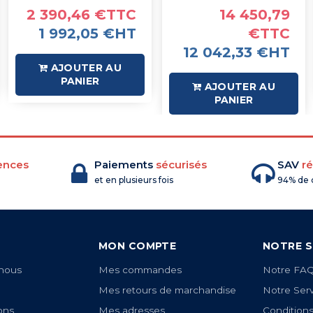
2 390,46 €TTC
14 450,79
1 992,05 €HT
€TTC
12 042,33 €HT
AJOUTER AU
PANIER
AJOUTER AU
PANIER
ences
Paiements
sécurisés
SAV
ré
et en plusieurs fois
94% de c
MON COMPTE
NOTRE S
nous
Mes commandes
Notre FA
Mes retours de marchandise
Notre Ser
ons
Mes adresses
Condition