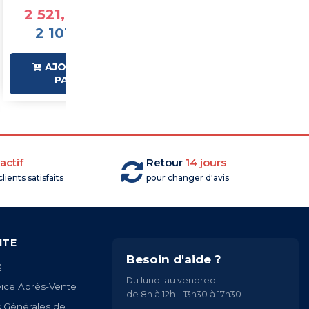
2 521,87 €TTC
1 945,53 €TTC
2 101,56 €HT
1 621,27 €HT
AJOUTER AU
SUR
PANIER
COMMANDE
actif
Retour
14 jours
lients satisfaits
pour changer d'avis
ITE
Besoin d'aide ?
Q
Du lundi au vendredi
vice Après-Vente
de 8h à 12h – 13h30 à 17h30
s Générales de