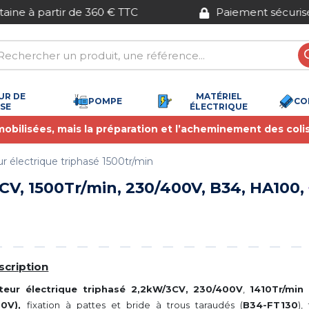
Paiement sécurisé
UR DE
MATÉRIEL
POMPE
CO
SSE
ÉLECTRIQUE
 mobilisées, mais la préparation et l’acheminement des coli
r électrique triphasé 1500tr/min
CV, 1500Tr/min, 230/400V, B34, HA100,
scription
teur électrique triphasé 2,2kW/3CV,
230/400V
,
1410Tr/min
00V),
fixation à pattes et bride à trous taraudés (
B34-FT130
), 