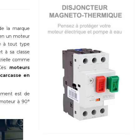
e la marque
ien un moteur
é à tout type
t à sa classe
strielle comme
Ces
moteurs
a
carcasse en
ement est de
u moteur
à 90°