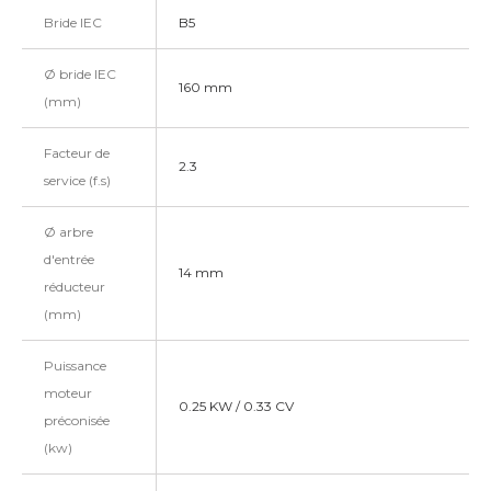
Bride IEC
B5
Ø bride IEC
160 mm
(mm)
Facteur de
2.3
service (f.s)
Ø arbre
d'entrée
14 mm
réducteur
(mm)
Puissance
moteur
0.25 KW / 0.33 CV
préconisée
(kw)