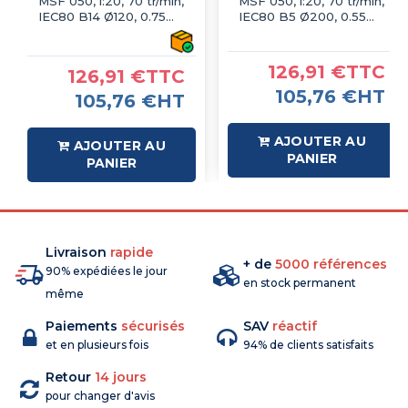
MSF 050, i:20, 70 tr/min,
MSF 050, i:20, 70 tr/min,
IEC80 B14 Ø120, 0.75
IEC80 B5 Ø200, 0.55
KW 4P
kW 4P
126,91 €TTC
126,91 €TTC
105,76 €HT
105,76 €HT
AJOUTER AU
AJOUTER AU
PANIER
PANIER
Livraison
rapide
+ de
5000 références
90% expédiées le jour
en stock permanent
même
Paiements
sécurisés
SAV
réactif
et en plusieurs fois
94% de clients satisfaits
Retour
14 jours
pour changer d'avis