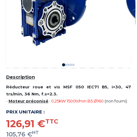
Description
Réducteur roue et vis MSF 050 IEC71 B5, i=30, 47
trs/min, 36 Nm, f.s=2.3.
-
Moteur préconisé
:
0,25KW 1500tr/min B5 Ø160
(non fourni).
PRIX UNITAIRE :
126,91 €
TTC
HT
105,76 €