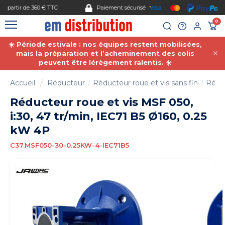
Gestion des cookies
Paiement sécurisé
0
☀️ Période estivale : nos équipes restent mobilisées,
mais la préparation et l’acheminement des colis
peuvent être lérègement ralentis. ☀️
Accueil
Réducteur
Réducteur roue et vis sans fin
Réduc
Réducteur roue et vis MSF 050,
i:30, 47 tr/min, IEC71 B5 Ø160, 0.25
kW 4P
C37.MSF050-30-0.25KW-4-IEC71B5