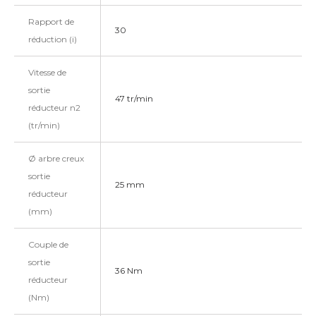
Rapport de
30
réduction (i)
Vitesse de
sortie
47 tr/min
réducteur n2
(tr/min)
Ø arbre creux
sortie
25 mm
réducteur
(mm)
Couple de
sortie
36 Nm
réducteur
(Nm)