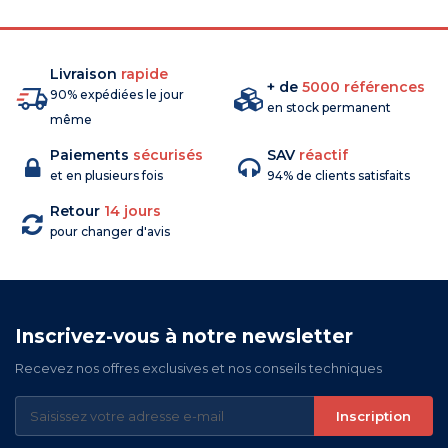
Livraison
rapide
+ de
5000 références
90% expédiées le jour
en stock permanent
même
Paiements
sécurisés
SAV
réactif
et en plusieurs fois
94% de clients satisfaits
Retour
14 jours
pour changer d'avis
Inscrivez-vous à notre newsletter
Recevez nos offres exclusives et nos conseils techniques
Inscription