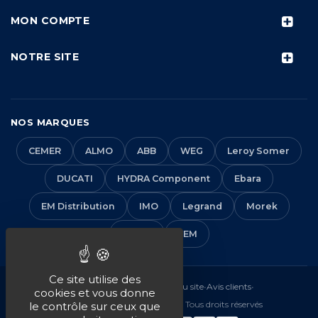
MON COMPTE
NOTRE SITE
NOS MARQUES
CEMER
ALMO
ABB
WEG
Leroy Somer
DUCATI
HYDRA Component
Ebara
EM Distribution
IMO
Legrand
Morek
Solera
VEM
Ce site utilise des
Mentions légales
•
CGV
•
Plan du site
•
Avis clients
•
cookies et vous donne
© 2016-2026 EM Distribution - Tous droits réservés
le contrôle sur ceux que