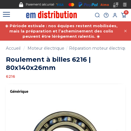
Gestion des cookies
Paiement sécurisé
0
☀️ Période estivale : nos équipes restent mobilisées,
mais la préparation et l’acheminement des colis
peuvent être lérègement ralentis. ☀️
Accueil
Moteur électrique
Réparation moteur électrique
Roulement à billes 6216 |
80x140x26mm
6216