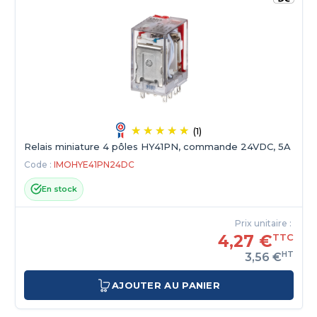
(1)
Relais miniature 4 pôles HY41PN, commande 24VDC, 5A
Code :
IMOHYE41PN24DC
En stock
Prix unitaire :
4,27 €
TTC
HT
3,56 €
AJOUTER AU PANIER