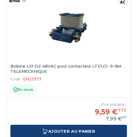
Bobine LX1-D2 48VAC pour contacteur LT1/LC1- 9-18А
TELEMECANIQUE
Code :
EM23373
En stock
Prix unitaire :
9,59 €
TTC
HT
7,99 €
AJOUTER AU PANIER