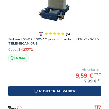
(5)
Bobine LX1-D2 400VAC pour contacteur LT1/LC1- 9-18А
TELEMECANIQUE
Code :
EM23372
En stock
Prix unitaire :
9,59 €
TTC
HT
7,99 €
AJOUTER AU PANIER