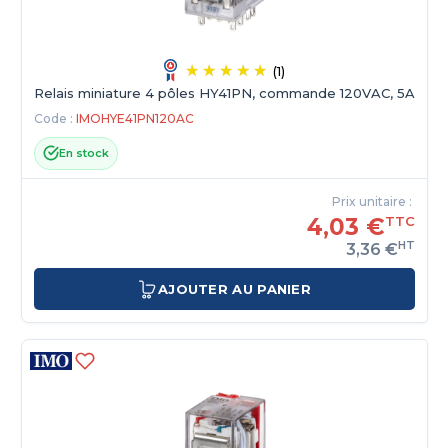
(1)
Relais miniature 4 pôles HY41PN, commande 120VAC, 5A
Code :
IMOHYE41PN120AC
En stock
Prix unitaire :
4,03 €
TTC
HT
3,36 €
AJOUTER AU PANIER