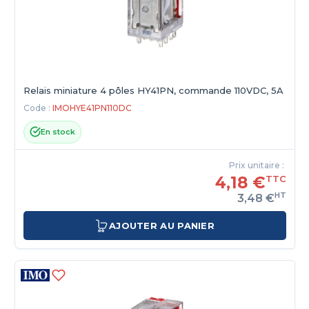
Relais miniature 4 pôles HY41PN, commande 110VDC, 5A
Code :
IMOHYE41PN110DC
En stock
Prix unitaire :
4,18 €
TTC
HT
3,48 €
AJOUTER AU PANIER