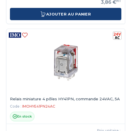
HT
3,86 €
AJOUTER AU PANIER
Relais miniature 4 pôles HY41PN, commande 24VAC, 5A
Code :
IMOHYE41PN24AC
En stock
Prix unitaire :