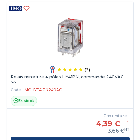
(2)
Relais miniature 4 pôles HY41PN, commande 240VAC,
5A
Code :
IMOHYE41PN240AC
En stock
Prix unitaire :
4,39 €
TTC
HT
3,66 €