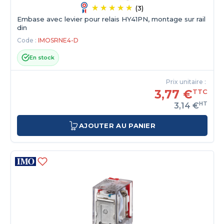
(3)
Embase avec levier pour relais HY41PN, montage sur rail
din
Code :
IMOSRNE4-D
En stock
Prix unitaire :
3,77 €
TTC
HT
3,14 €
AJOUTER AU PANIER