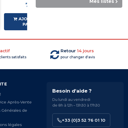
Mes listes
7,99 €HT
12,99 €HT
AJOUTER AU
AJOUTER AU
PANIER
PANIER
actif
Retour
14 jours
lients satisfaits
pour changer d'avis
ITE
Besoin d'aide ?
Q
Du lundi au vendredi
vice Après-Vente
de 8h à 12h – 13h30 à 17h30
s Générales de
+33 (0)3 52 76 01 10
ons légales