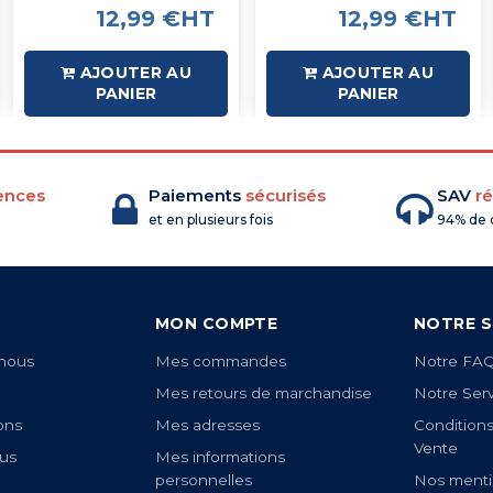
12,99 €HT
12,99 €HT
AJOUTER AU
AJOUTER AU
PANIER
PANIER
ences
Paiements
sécurisés
SAV
ré
et en plusieurs fois
94% de c
MON COMPTE
NOTRE S
nous
Mes commandes
Notre FA
Mes retours de marchandise
Notre Ser
ons
Mes adresses
Condition
Vente
us
Mes informations
personnelles
Nos menti