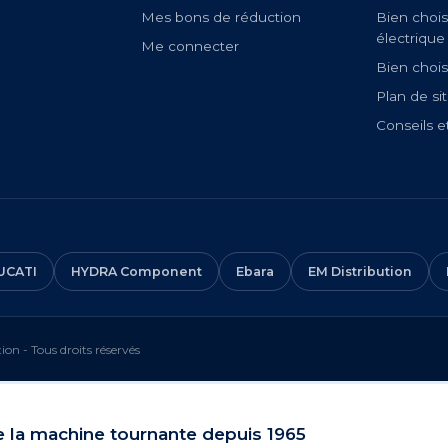
Mes bons de réduction
Bien chois
électrique
Me connecter
Bien chois
Plan de si
Conseils e
UCATI
HYDRA Component
Ebara
EM Distribution
on - Tous droits réservés
e la machine tournante depuis 1965