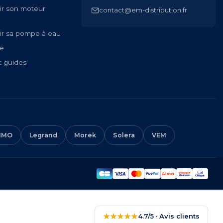
ir son moteur
contact@em-distribution.fr
ir sa pompe à eau
te
t guides
IMO
Legrand
Morek
Solera
VEM
★★★★★
4.7/5 · Avis clients