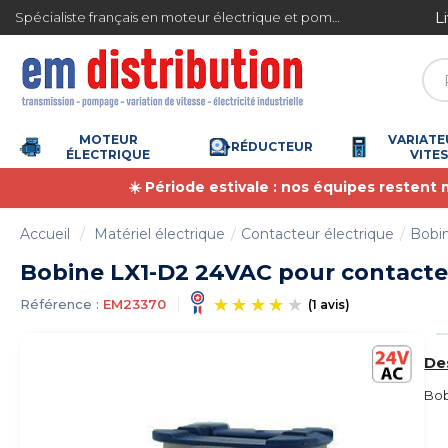
Gestion des cookies
ite en France métropolitaine à partir de 360 € TTC
Spécialiste français en moteur électrique et pompe à eau
MOTEUR
VARIATE
RÉDUCTEUR
ÉLECTRIQUE
VITE
☀️ Période estivale : nos équipes restent
Accueil
Matériel électrique
Contacteur électrique
Bobi
Bobine LX1-D2 24VAC pour contact
Référence :
EM23370
(1 avis)
De
Bob