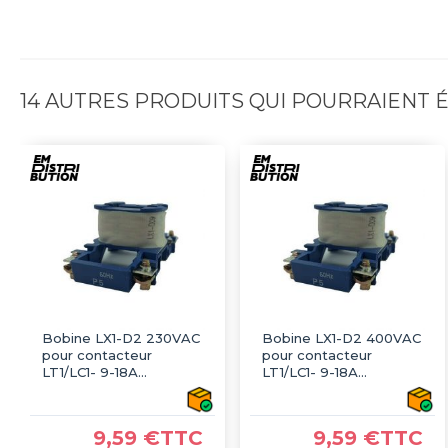
14 AUTRES PRODUITS QUI POURRAIENT
Bobine LX1-D2 230VAC
Bobine LX1-D2 400VAC
pour contacteur
pour contacteur
LT1/LC1- 9-18А
LT1/LC1- 9-18А
TELEMECANIQUE
TELEMECANIQUE
9,59 €TTC
9,59 €TTC