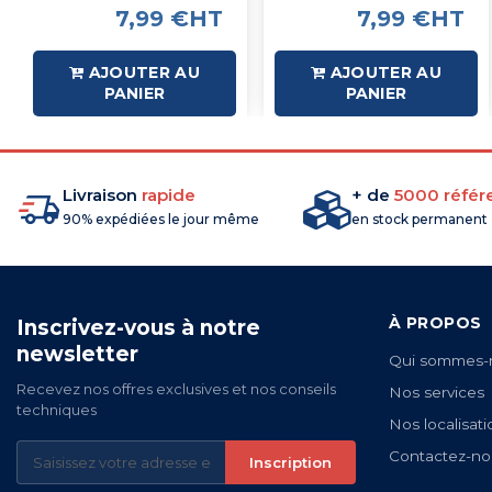
7,99 €HT
7,99 €HT
AJOUTER AU
AJOUTER AU
PANIER
PANIER
Livraison
rapide
+ de
5000 référ
90% expédiées le jour même
en stock permanent
À PROPOS
Inscrivez-vous à notre
newsletter
Qui sommes-
Recevez nos offres exclusives et nos conseils
Nos services
techniques
Nos localisati
Contactez-no
Inscription