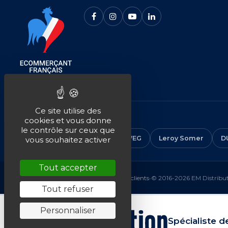
Ce site utilise des
NOS MARQUES
cookies et vous donne
le contrôle sur ceux que
CEMER
ALMO
ABB
WEG
Leroy Somer
D
vous souhaitez activer
Tout accepter
Mentions légales
•
CGV
•
Plan du site
•
Avis clients
•
© 2016-2026 EM Distributi
Tout refuser
Personnaliser
Spécialiste d