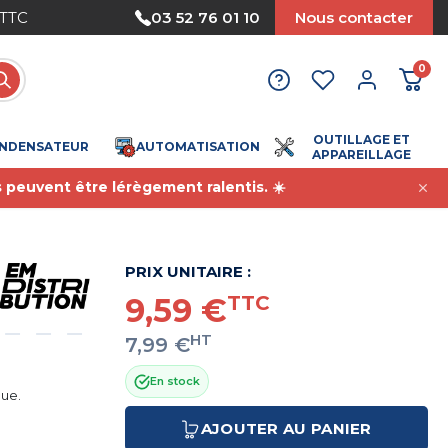
Nous acceptons le paiement par mandat
03 52 76 01 10
Nous contacter
0
OUTILLAGE ET
NDENSATEUR
AUTOMATISATION
APPAREILLAGE
s peuvent être lérègement ralentis. ☀️
PRIX UNITAIRE :
9,59 €
TTC
HT
7,99 €
En stock
que.
AJOUTER AU PANIER