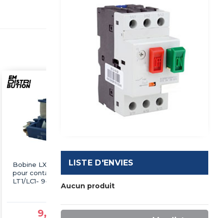
LISTE D'ENVIES
Bobine LX1-D2 48VAC
Bobine LX1-D4 48VAC
pour contacteur
pour contacteur
LT1/LC1- 9-18А
LT1/LC1 25-32A
Aucun produit
TELEMECANIQUE
TELEMECANIQUE
9,59 €TTC
15,59 €TTC