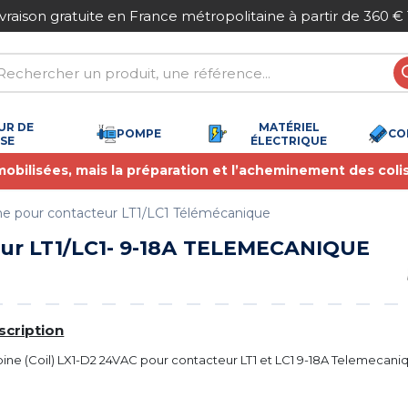
Paiement sécurisé
UR DE
MATÉRIEL
POMPE
CO
SSE
ÉLECTRIQUE
 mobilisées, mais la préparation et l’acheminement des coli
ne pour contacteur LT1/LC1 Télémécanique
eur LT1/LC1- 9-18А TELEMECANIQUE
scription
ine (Coil) LX1-D2 24VAC pour contacteur LT1 et LC1 9-18A Telemecani