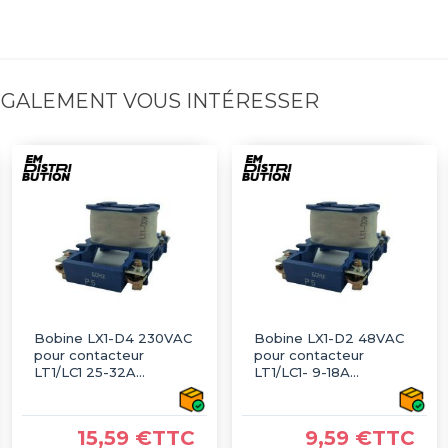
 ÉGALEMENT VOUS INTÉRESSER
Bobine LX1-D4 230VAC
Bobine LX1-D2 48VAC
pour contacteur
pour contacteur
LT1/LC1 25-32A
LT1/LC1- 9-18А
TELEMECANIQUE
TELEMECANIQUE
15,59 €TTC
9,59 €TTC