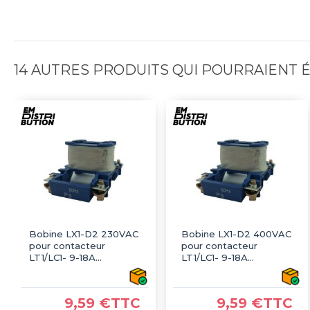
14 AUTRES PRODUITS QUI POURRAIENT
Bobine LX1-D2 230VAC
Bobine LX1-D2 400VAC
pour contacteur
pour contacteur
LT1/LC1- 9-18А
LT1/LC1- 9-18А
TELEMECANIQUE
TELEMECANIQUE
9,59 €TTC
9,59 €TTC