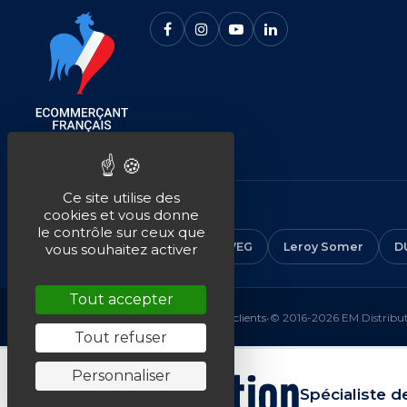
Ce site utilise des
NOS MARQUES
cookies et vous donne
le contrôle sur ceux que
CEMER
ALMO
ABB
WEG
Leroy Somer
D
vous souhaitez activer
Tout accepter
Mentions légales
•
CGV
•
Plan du site
•
Avis clients
•
© 2016-2026 EM Distributi
Tout refuser
Personnaliser
Spécialiste d