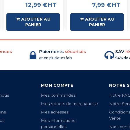
12,99 €HT
7,99 €HT
AJOUTER AU
AJOUTER AU
PANIER
PANIER
ences
Paiements
sécurisés
SAV
ré
et en plusieurs fois
94% de c
MON COMPTE
NOTRE S
nous
Mes commandes
Notre FA
Mes retours de marchandise
Notre Ser
ons
Mes adresses
Condition
Vente
us
Mes informations
personnelles
Nos menti