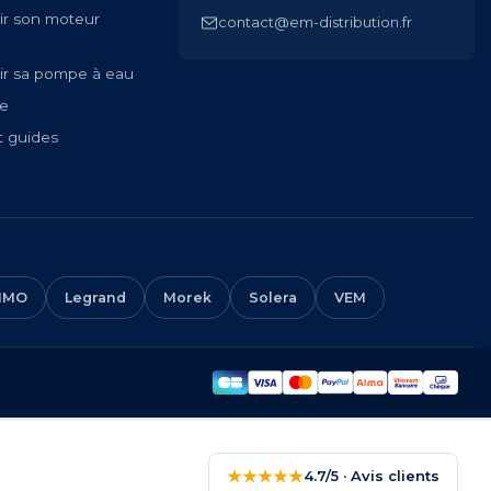
ir son moteur
contact@em-distribution.fr
ir sa pompe à eau
te
t guides
IMO
Legrand
Morek
Solera
VEM
★★★★★
4.7/5 · Avis clients