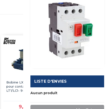
LISTE D'ENVIES
Bobine LX1-D2 24VAC
Bobine LX1-D4 48VAC
pour contacteur
pour contacteur
LT1/LC1- 9-18А
LT1/LC1 25-32A
Aucun produit
TELEMECANIQUE
TELEMECANIQUE
9,59 €TTC
15,59 €TTC