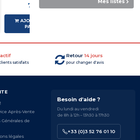
Mes listes
7,99 €HT
12,99 €HT
AJOUTER AU
AJOUTER AU
PANIER
PANIER
actif
Retour
14 jours
lients satisfaits
pour changer d'avis
ITE
Besoin d'aide ?
Q
Du lundi au vendredi
vice Après-Vente
de 8h à 12h – 13h30 à 17h30
s Générales de
+33 (0)3 52 76 01 10
ons légales