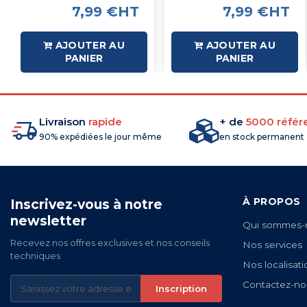
7,99 €HT
7,99 €HT
AJOUTER AU
AJOUTER AU
PANIER
PANIER
Livraison
rapide
+ de
5000 référ
90% expédiées le jour même
en stock permanent
À PROPOS
Inscrivez-vous à notre
newsletter
Qui sommes-
Recevez nos offres exclusives et nos conseils
Nos services
techniques
Nos localisati
Contactez-no
Inscription