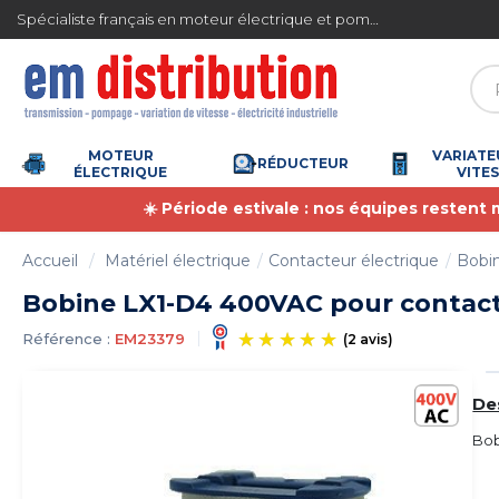
Gestion des cookies
 sécurisé
Spécialiste français en moteur électrique et pompe à eau
MOTEUR
VARIATE
RÉDUCTEUR
ÉLECTRIQUE
VITE
☀️ Période estivale : nos équipes restent
Accueil
Matériel électrique
Contacteur électrique
Bobi
Bobine LX1-D4 400VAC pour contac
Référence :
EM23379
(2 avis)
De
Bob