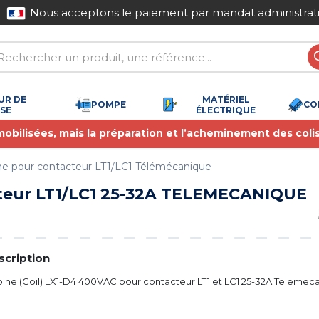
Nous acceptons le paiement par mandat administrati
UR DE
MATÉRIEL
POMPE
CO
SSE
ÉLECTRIQUE
 mobilisées, mais la préparation et l’acheminement des coli
ne pour contacteur LT1/LC1 Télémécanique
teur LT1/LC1 25-32A TELEMECANIQUE
scription
ine (Coil) LX1-D4 400VAC pour contacteur LT1 et LC1 25-32A Telemec