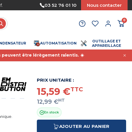
f.
03 52 76 01 10
Nous contacter
0
OUTILLAGE ET
NDENSATEUR
AUTOMATISATION
APPAREILLAGE
s peuvent être lérègement ralentis. ☀️
PRIX UNITAIRE :
15,59 €
TTC
HT
12,99 €
En stock
anique.
AJOUTER AU PANIER