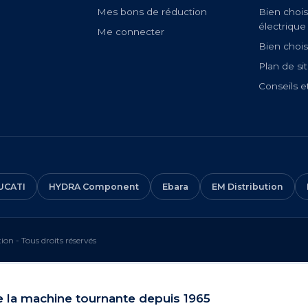
Mes bons de réduction
Bien chois
électrique
Me connecter
Bien chois
Plan de si
Conseils e
UCATI
HYDRA Component
Ebara
EM Distribution
on - Tous droits réservés
e la machine tournante depuis 1965