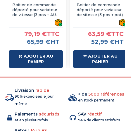
Boitier de commande
Boitier de commande
déporté pour variateur
déporté pour variateur
de vitesse (3 pos + AU +
de vitesse (3 pos + pot)
pot)
79,19 €TTC
63,59 €TTC
65,99 €HT
52,99 €HT
AJOUTER AU
AJOUTER AU
PANIER
PANIER
Livraison
rapide
+ de
5000 références
90% expédiées le jour
en stock permanent
même
Paiements
sécurisés
SAV
réactif
et en plusieurs fois
94% de clients satisfaits
Retour
14 jours