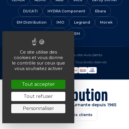
DUCATI
HYDRA Component
Ebara
EM Distribution
IMO
Legrand
Morek
Solera
VEM
Ce site utilise des
Mentions légales
•
CGV
•
Plan du site
•
Avis clients
•
cookies et vous donne
© 2016-2026 EM Distribution - Tous droits réservés
le contrôle sur ceux que
vous souhaitez activer
Tout accepter
Tout refuser
Spécialiste de la machine tournante depuis 1965
Personnaliser
★★★★★
4.7/5 · Avis clients