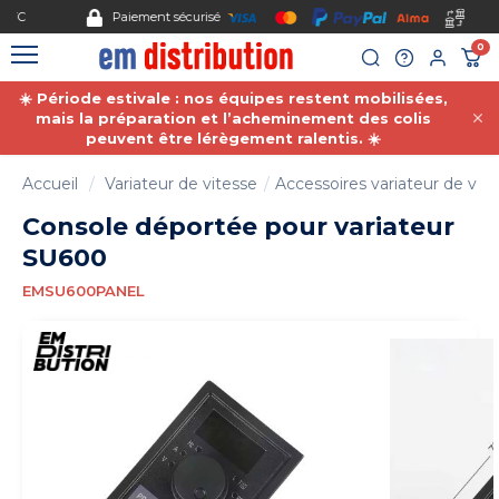
Gestion des cookies
Paiement sécurisé
0
☀️ Période estivale : nos équipes restent mobilisées,
mais la préparation et l’acheminement des colis
peuvent être lérègement ralentis. ☀️
Accueil
Variateur de vitesse
Accessoires variateur de vit
Console déportée pour variateur
SU600
EMSU600PANEL